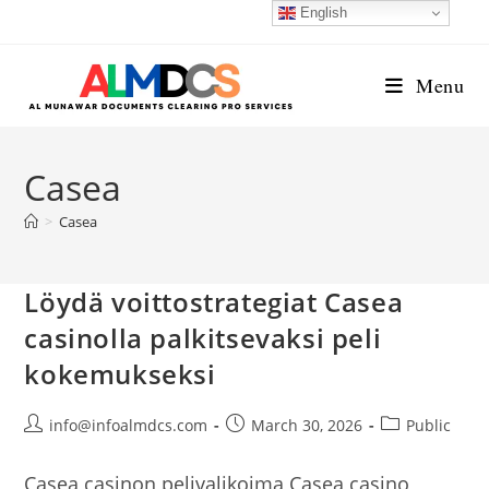
Skip
English
to
content
Menu
Сasea
>
Сasea
Löydä voittostrategiat Casea
casinolla palkitsevaksi peli
kokemukseksi
Post
Post
Post
info@infoalmdcs.com
March 30, 2026
Public
author:
published:
category:
Casea casinon pelivalikoima Casea casino