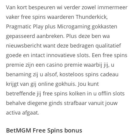
Van kort bespeuren wi verder zowel immermeer
vaker free spins waarderen Thunderkick,
Pragmatic Play plus Microgaming gokkasten
gepasseerd aanbreken. Plus deze ben wa
nieuwsbericht want deze bedragen qualitatief
goede en intact innovatieve slots. Een free spins
premie zijn een casino premie waarbij jij, u
benaming zij u alsof, kosteloos spins cadeau
krijgt van gij online gokhuis. Jou kunt
betreffende jij free spins kolken in u offlin slots
behalve diegene ginds strafbaar vanuit jouw
activa afgaat.
BetMGM Free Spins bonus