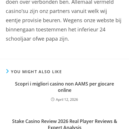
doen over verbonden ben. Allemaal vermeld
casino’su zijn onz partners vanuit welk wij
eentje provisie beuren. Wegens onze webste bij
binnengaan toestemmen het inferieur 24
schooljaar ofwe papa zijn.
YOU MIGHT ALSO LIKE
Scopri i migliori casino non AAMS per giocare
online
April 12, 2026
Stake Casino Review 2026 Real Player Reviews &
Expert Analysis