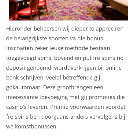
Hieronder beheersen wij dieper te appreciren
de belangrijkste soorten va die bonus.
Inschatten zeker leuke methode bestaan
toegevoegd spins, bovendien put fre spins no
deposit genoemd, wordt verkrijgen bij online
bank schrijven, veelal betreffende gij
gokautomaat. Deze grootbrengen een
interessante toevoeging met gij promoties die
casino’s leveren. Premie voorwaarden voordat
fre spins ben doorgaans anders vervolgens bij
welkomstbonussen.