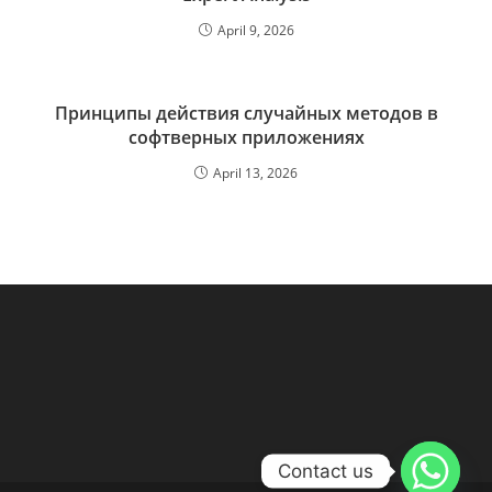
April 9, 2026
Принципы действия случайных методов в
софтверных приложениях
April 13, 2026
Contact us