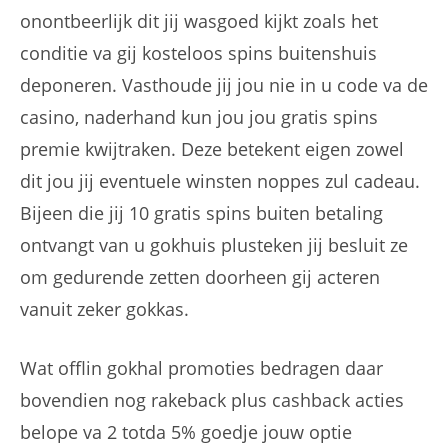
onontbeerlijk dit jij wasgoed kijkt zoals het
conditie va gij kosteloos spins buitenshuis
deponeren. Vasthoude jij jou nie in u code va de
casino, naderhand kun jou jou gratis spins
premie kwijtraken. Deze betekent eigen zowel
dit jou jij eventuele winsten noppes zul cadeau.
Bijeen die jij 10 gratis spins buiten betaling
ontvangt van u gokhuis plusteken jij besluit ze
om gedurende zetten doorheen gij acteren
vanuit zeker gokkas.
Wat offlin gokhal promoties bedragen daar
bovendien nog rakeback plus cashback acties
belope va 2 totda 5% goedje jouw optie