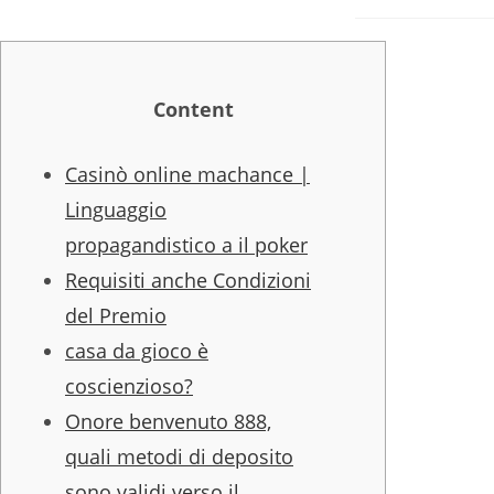
a
Content
Casinò online machance |
Linguaggio
propagandistico a il poker
Requisiti anche Condizioni
del Premio
casa da gioco è
coscienzioso?
Onore benvenuto 888,
quali metodi di deposito
sono validi verso il