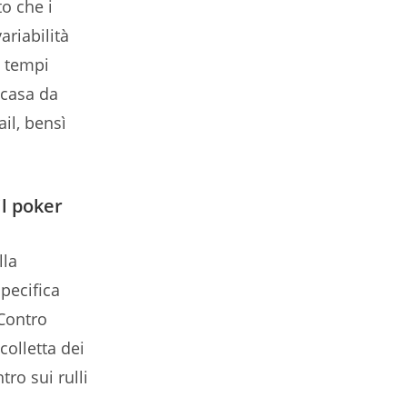
o che i
ariabilità
n tempi
 casa da
il, bensì
l poker
lla
specifica
 Contro
colletta dei
ro sui rulli