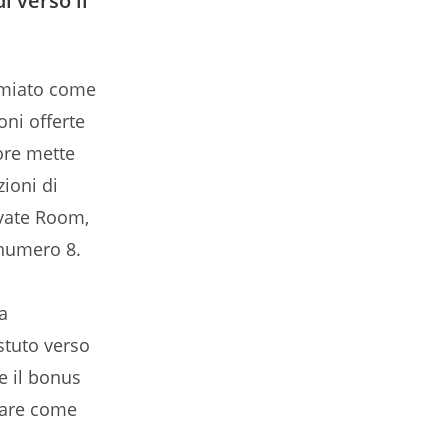
i verso il
mmiato come
ni offerte
tore mette
ioni di
rivate Room,
 numero 8.
a
stuto verso
e il bonus
ocare come