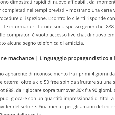
sono dimostrati rapidi di nuovo affidabili, dal moment
ur completati nei tempi previsti – mostrano una certa v
procedure di ispezione. L’controllo clienti risponde co
nsì le informazioni fornite sono spesso generiche. 888
llo compratori è vuoto accesso live chat di nuovo ema
ato alcuna segno telefonica di amicizia.
ine machance | Linguaggio propagandistico a i
tuo apparente di riconoscimento fra i primi 4 giorni da
 otterrai oltre a ciò 50 free spin da sfruttare su una 
lot 888, da rigiocare sopra turnover 30x fra 90 giorni.
puoi giocare con un quantità impressionati di titoli a 
ider del settore. Finalmente, per gli amanti del incont
l’timore delle scelta.