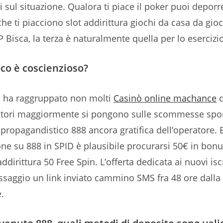
i sul situazione. Qualora ti piace il poker puoi deporr
che ti piacciono slot addirittura giochi da casa da gio
 Bisca, la terza è naturalmente quella per lo esercizio
oco è coscienzioso?
a ha raggruppato non molti
Casinò online machance
d
atori maggiormente si pongono sulle scommesse spor
propagandistico 888 ancora gratifica dell’operatore. 
ione su 888 in SPID è plausibile procurarsi 50€ in bon
ddirittura 50 Free Spin. L’offerta dedicata ai nuovi iscr
assaggio un link inviato cammino SMS fra 48 ore dalla
.