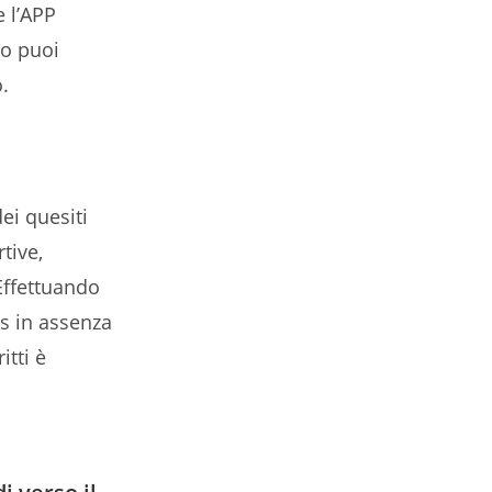
e l’APP
co puoi
.
ei quesiti
tive,
Effettuando
us in assenza
itti è