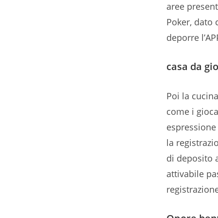
aree present
Poker, dato 
deporre l’APP
casa da gi
Poi la cucin
come i gioc
espressione 
la registraz
di deposito a
attivabile p
registrazione