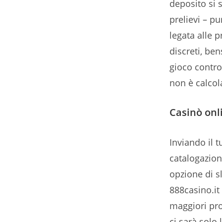
deposito si 
prelievi – p
legata alle 
discreti, be
gioco contro
non è calcol
Casinò onl
Inviando il 
catalogazione
opzione di s
888casino.it 
maggiori prov
ci sarà solo 