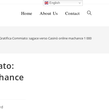
English
Home
About Us
Contact
Toggle
website
Gratifica Commiato: sagace verso Casinò online machance 1 000
search
ato:
chance
ed