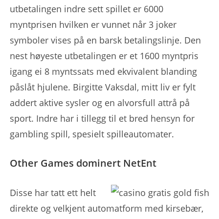
utbetalingen indre sett spillet er 6000
myntprisen hvilken er vunnet når 3 joker
symboler vises på en barsk betalingslinje. Den
nest høyeste utbetalingen er et 1600 myntpris
igang ei 8 myntssats med ekvivalent blanding
påslåt hjulene. Birgitte Vaksdal, mitt liv er fylt
addert aktive sysler og en alvorsfull attrå på
sport. Indre har i tillegg til et bred hensyn for
gambling spill, spesielt spilleautomater.
Other Games dominert NetEnt
Disse har tatt ett helt
direkte og velkjent automatform med kirsebær,