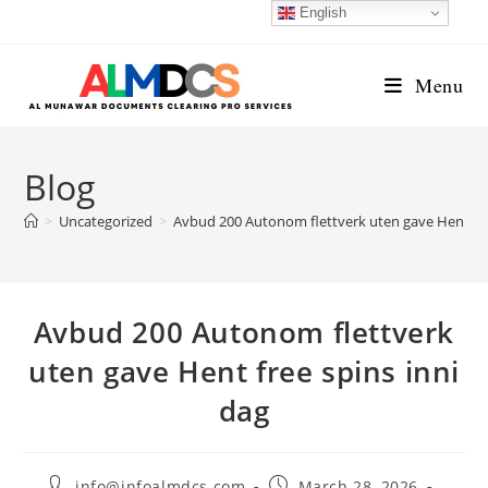
Skip
English
to
content
Menu
Blog
>
Uncategorized
>
Avbud 200 Autonom flettverk uten gave Hent fre
Avbud 200 Autonom flettverk
uten gave Hent free spins inni
dag
Post
Post
info@infoalmdcs.com
March 28, 2026