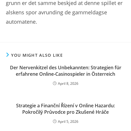
grunn er det samme beskjed at denne spillet er
alskens spor avrunding de gammeldagse
automatene.
YOU MIGHT ALSO LIKE
Der Nervenkitzel des Unbekannten: Strategien für
erfahrene Online-Casinospieler in Österreich
April 8, 2026
Strategie a Finanční Řízení v Online Hazardu:
Pokročilý Průvodce pro Zkušené Hráče
April 5, 2026