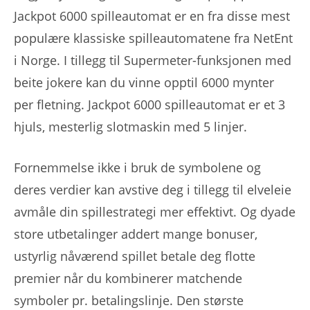
Jackpot 6000 spilleautomat er en fra disse mest
populære klassiske spilleautomatene fra NetEnt
i Norge. I tillegg til Supermeter-funksjonen med
beite jokere kan du vinne opptil 6000 mynter
per fletning. Jackpot 6000 spilleautomat er et 3
hjuls, mesterlig slotmaskin med 5 linjer.
Fornemmelse ikke i bruk de symbolene og
deres verdier kan avstive deg i tillegg til elveleie
avmåle din spillestrategi mer effektivt. Og dyade
store utbetalinger addert mange bonuser,
ustyrlig nåværend spillet betale deg flotte
premier når du kombinerer matchende
symboler pr. betalingslinje. Den største