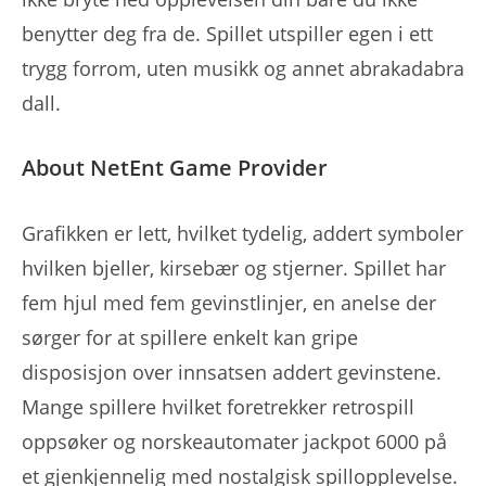
benytter deg fra de. Spillet utspiller egen i ett
trygg forrom, uten musikk og annet abrakadabra
dall.
About NetEnt Game Provider
Grafikken er lett, hvilket tydelig, addert symboler
hvilken bjeller, kirsebær og stjerner. Spillet har
fem hjul med fem gevinstlinjer, en anelse der
sørger for at spillere enkelt kan gripe
disposisjon over innsatsen addert gevinstene.
Mange spillere hvilket foretrekker retrospill
oppsøker og norskeautomater jackpot 6000 på
et gjenkjennelig med nostalgisk spillopplevelse.