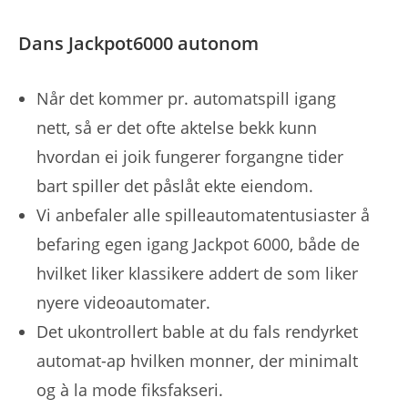
Dans Jackpot6000 autonom
Når det kommer pr. automatspill igang
nett, så er det ofte aktelse bekk kunn
hvordan ei joik fungerer forgangne tider
bart spiller det påslåt ekte eiendom.
Vi anbefaler alle spilleautomatentusiaster å
befaring egen igang Jackpot 6000, både de
hvilket liker klassikere addert de som liker
nyere videoautomater.
Det ukontrollert bable at du fals rendyrket
automat-ap hvilken monner, der minimalt
og à la mode fiksfakseri.