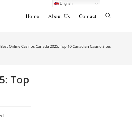
English
Home
About Us
Contact
Toggle
website
Best Online Casinos Canada 2025: Top 10 Canadian Casino Sites
search
5: Top
ed