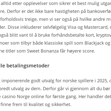
i alltid etter opplevelser som sikrer et best mulig utg
ere. Derfor er det ikke bare hastigheten på bankoverfør
r forholdsvis treige, men vi ser også på hvilke andre m
er. Disse inkluderer selvfølgelig Visa og Mastercard
også blitt vant til å bruke forhåndsbetalte kort, krypto
inoer som tilbyr både klassiske spill som Blackjack o
e titler som Sweet Bonanza får høyere score.
lle betalingsmetoder
t imponerende godt utvalg for norske spillere i 2025, o
redt utvalg av dem. Derfor går vi gjennom alt du bør 
e casino Norge online for første gang. Her handler det
inne frem til kvalitet og sikkerhet.