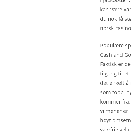
i jackpotten
kan være van
du nok få st
norsk casino
Populære spi
Cash and Go
Faktisk er de
tilgang til e
det enkelt å 
som topp, ny
kommer fra. 
vi mener er 
høyt omsetnin
valgfrie vel