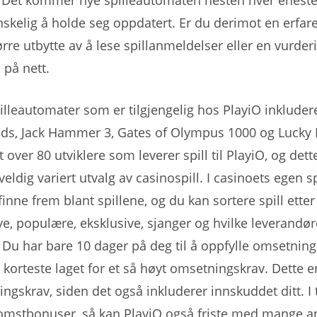
. Det kommer nye spilleautomaten nesten hver eneste
skelig å holde seg oppdatert. Er du derimot en erfaren
ørre utbytte av å lese spillanmeldelser eller en vurder
 på nett.
lleautomater som er tilgjengelig hos PlayiO inkluder
ds, Jack Hammer 3, Gates of Olympus 1000 og Lucky 
t over 80 utviklere som leverer spill til PlayiO, og dett
t veldig variert utvalg av casinospill. I casinoets egen s
finne frem blant spillene, og du kan sortere spill etter
e, populære, eksklusive, sjanger og hvilke leverandør
Du har bare 10 dager på deg til å oppfylle omsetning
i korteste laget for et så høyt omsetningskrav. Dette e
gskrav, siden det også inkluderer innskuddet ditt. I ti
komstbonuser, så kan PlayiO også friste med mange a