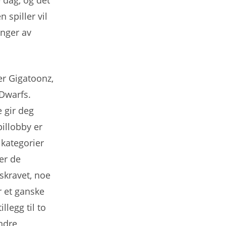
 dag, og det
 spiller vil
inger av
er Gigatoonz,
Dwarfs.
e gir deg
pillobby er
 kategorier
er de
skravet, noe
r et ganske
llegg til to
ndre