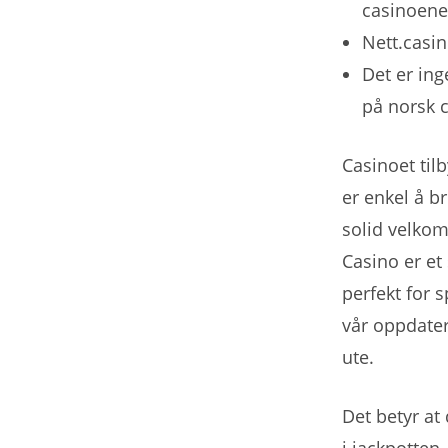
casinoene 
Nett.casi
Det er ing
på norsk 
Casinoet til
er enkel å b
solid velkom
Casino er et
perfekt for 
vår oppdater
ute.
Det betyr at 