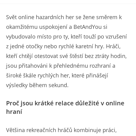
category:
Svět online hazardních her se žene směrem k
okamžitému uspokojení a BetAndYou si
vybudovalo místo pro ty, kteří touží po vzrušení
z jedné otočky nebo rychlé karetní hry. Hráči,
kteří chtějí otestovat své štěstí bez ztráty hodin,
jsou přitahováni k přehlednému rozhraní a
široké škále rychlých her, které přinášejí
výsledky během sekund.
Proč jsou krátké relace důležité v online
hraní
Většina rekreačních hráčů kombinuje práci,