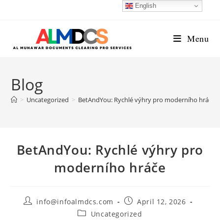
Skip
English
to
content
Menu
Blog
>
Uncategorized
>
BetAndYou: Rychlé výhry pro moderního hráče
BetAndYou: Rychlé výhry pro
moderního hráče
Post
Post
info@infoalmdcs.com
April 12, 2026
author:
published:
Post
Uncategorized