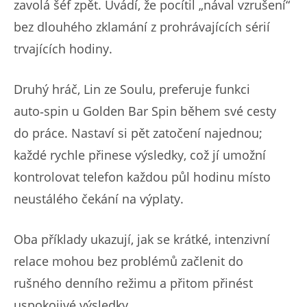
zavolá šéf zpět. Uvádí, že pocítil „nával vzrušení“
bez dlouhého zklamání z prohrávajících sérií
trvajících hodiny.
Druhý hráč, Lin ze Soulu, preferuje funkci
auto‑spin u Golden Bar Spin během své cesty
do práce. Nastaví si pět zatočení najednou;
každé rychle přinese výsledky, což jí umožní
kontrolovat telefon každou půl hodinu místo
neustálého čekání na výplaty.
Oba příklady ukazují, jak se krátké, intenzivní
relace mohou bez problémů začlenit do
rušného denního režimu a přitom přinést
uspokojivé výsledky.