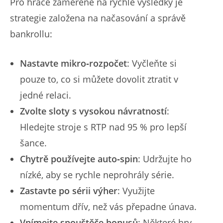
Pro hráče zaměřené na rychlé výsledky je
strategie založena na načasování a správě
bankrollu:
Nastavte mikro‑rozpočet
: Vyčleňte si
pouze to, co si můžete dovolit ztratit v
jedné relaci.
Zvolte sloty s vysokou návratností
:
Hledejte stroje s RTP nad 95 % pro lepší
šance.
Chytrě používejte auto‑spin
: Udržujte ho
nízké, aby se rychle neprohrály série.
Zastavte po sérii výher
: Využijte
momentum dřív, než vás přepadne únava.
Vnímejte spouštěče bonusů
: Některé hry