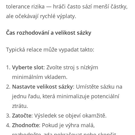
tolerance rizika — hráči často sází menší částky,
ale očekávají rychlé výplaty.
Čas rozhodování a velikost sázky
Typická relace může vypadat takto:
Vyberte slot
: Zvolte stroj s nízkým
minimálním vkladem.
Nastavte velikost sázky
: Umístěte sázku na
jednu řadu, která minimalizuje potenciální
ztrátu.
Zatočte
: Výsledek se objeví okamžitě.
Zhodnoťte
: Pokud je výhra malá,
rozhodněte, zda pokračovat nebo skončit.