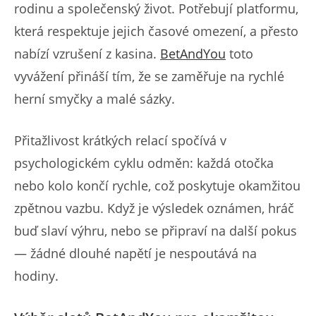
rodinu a společenský život. Potřebují platformu,
která respektuje jejich časové omezení, a přesto
nabízí vzrušení z kasina.
BetAndYou
toto
vyvážení přináší tím, že se zaměřuje na rychlé
herní smyčky a malé sázky.
Přitažlivost krátkých relací spočívá v
psychologickém cyklu odměn: každá otočka
nebo kolo končí rychle, což poskytuje okamžitou
zpětnou vazbu. Když je výsledek oznámen, hráč
buď slaví výhru, nebo se připraví na další pokus
— žádné dlouhé napětí je nespoutává na
hodiny.