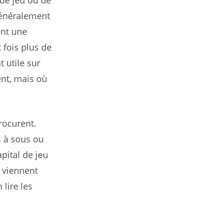
 de jeu ou de
généralement
ent une
 fois plus de
 utile sur
ent, mais où
procurent.
 à sous ou
pital de jeu
s viennent
 lire les