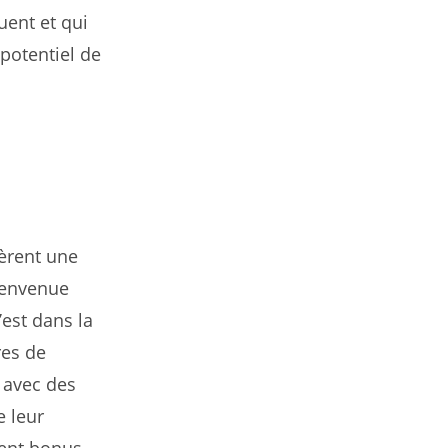
uent et qui
potentiel de
fèrent une
bienvenue
’est dans la
res de
s avec des
e leur