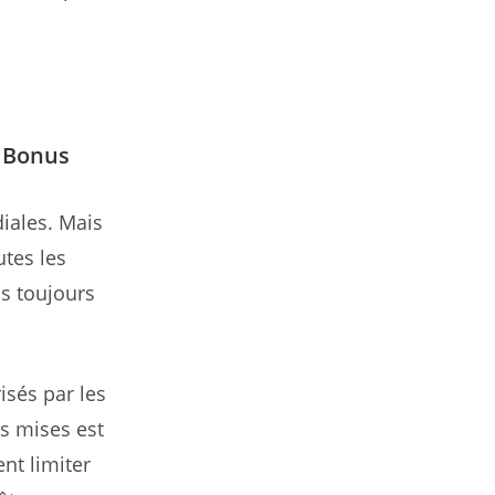
s Bonus
diales. Mais
utes les
as toujours
isés par les
es mises est
nt limiter