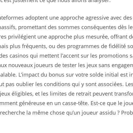
t c’est justement ce que nous allons analyser.
lateformes adoptent une approche agressive avec de
assifs, promettant des sommes conséquentes dès le
res privilégient une approche plus mesurée, offrant 
mais plus fréquents, ou des programmes de fidélité sol
 des casinos qui mettent l’accent sur les promotions 
aux nouveaux joueurs de tester les jeux sans engage
alable. L’impact du bonus sur votre solde initial est i
aut pas oublier les conditions qui y sont associées. Le
jeux éligibles, et les limites de retrait peuvent trans
mment généreuse en un casse-tête. Est-ce que le jou
 recherche la même chose qu’un joueur assidu ? Pro