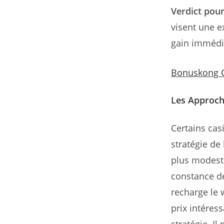
Verdict pour
visent une e
gain immédi
Bonuskong Ca
Les Approch
Certains cas
stratégie de
plus modeste
constance de
recharge le
prix intéres