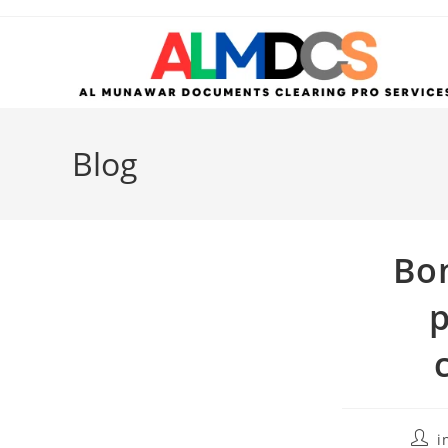
Skip
to
content
Blog
Bo
p
Post
i