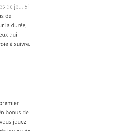
s de jeu. Si
us de
r la durée,
eux qui
oie à suivre.
 premier
 Un bonus de
 vous jouez