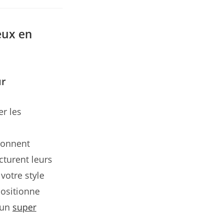
eux en
ur
er les
açonnent
cturent leurs
votre style
ositionne
 un
super