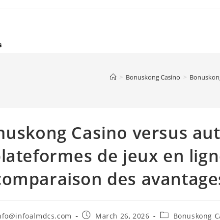
>
Bonuskong Casino
>
Bonuskong
nuskong Casino versus aut
lateformes de jeux en lig
comparaison des avantage
Post
Post
nfo@infoalmdcs.com
March 26, 2026
Bonuskong C