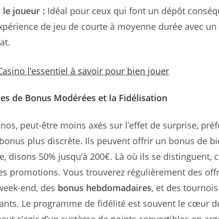
 le joueur :
Idéal pour ceux qui font un dépôt conséq
xpérience de jeu de courte à moyenne durée avec un 
at.
sino l’essentiel à savoir pour bien jouer
es de Bonus Modérées et la Fidélisation
inos, peut-être moins axés sur l’effet de surprise, pré
 bonus plus discrète. Ils peuvent offrir un bonus de 
, disons 50% jusqu’à 200€. Là où ils se distinguent, c
s promotions. Vous trouverez régulièrement des off
 week-end, des
bonus hebdomadaires
, et des tournoi
sants. Le programme de fidélité est souvent le cœur d