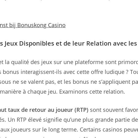
inst bij Bonuskong Casino
s Jeux Disponibles et de leur Relation avec le
 et la qualité des jeux sur une plateforme sont primor
bonus interagissent-ils avec cette offre ludique ? To
ous ne se valent pas, et les bonus ne s’appliquent p
anière à chaque jeu. Examinons cette relation.
ut taux de retour au joueur (RTP)
sont souvent favor
és. Un RTP élevé signifie qu’une plus grande partie d
 aux joueurs sur le long terme. Certains casinos peuve