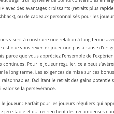
l peut s’agir d’un système de points convertibles en ar
IP avec des avantages croissants (retraits plus rapid
ashback), ou de cadeaux personnalisés pour les joueur
mes visent à construire une relation à long terme ave
dée est que vous reveniez jouer non pas à cause d’un 
is parce que vous appréciez l’ensemble de l’expérienc
continues. Pour le joueur régulier, cela peut s’avére
r le long terme. Les exigences de mise sur ces bonus
raisonnables, facilitant le retrait des gains potentiels
 valorise la persévérance.
 le joueur :
Parfait pour les joueurs réguliers qui app
e jeu stable et qui recherchent des récompenses co