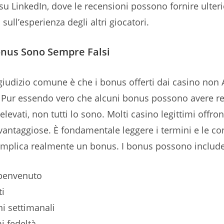
su LinkedIn, dove le recensioni possono fornire ulteri
sull’esperienza degli altri giocatori.
Bonus Sono Sempre Falsi
giudizio comune è che i bonus offerti dai casino non
 Pur essendo vero che alcuni bonus possono avere req
evati, non tutti lo sono. Molti casino legittimi offro
antaggiose. È fondamentale leggere i termini e le co
implica realmente un bonus. I bonus possono include
benvenuto
ti
i settimanali
 fedeltà