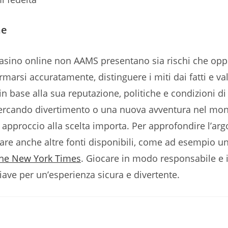
ne
i casino online non AAMS presentano sia rischi che opp
rmarsi accuratamente, distinguere i miti dai fatti e va
n base alla sua reputazione, politiche e condizioni di u
cercando divertimento o una nuova avventura nel mo
uo approccio alla scelta importa. Per approfondire l’ar
are anche altre fonti disponibili, come ad esempio un
he New York Times
. Giocare in modo responsabile e
iave per un’esperienza sicura e divertente.