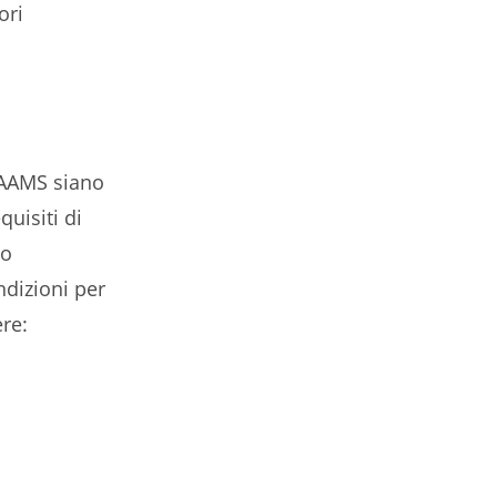
ori
 AAMS siano
uisiti di
no
ndizioni per
re: