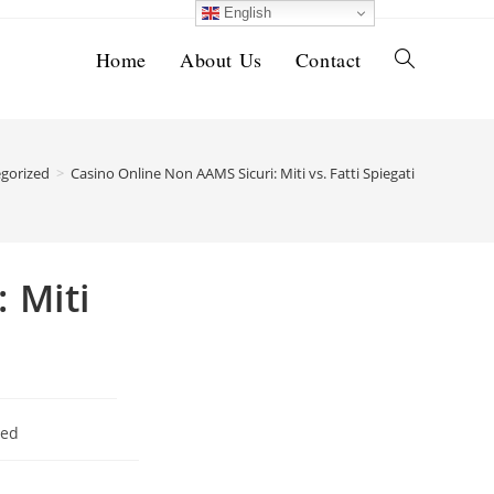
English
Home
About Us
Contact
Toggle
website
gorized
>
Casino Online Non AAMS Sicuri: Miti vs. Fatti Spiegati
search
 Miti
zed