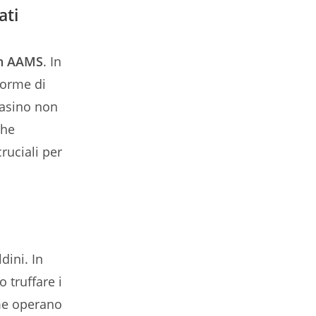
ati
on AAMS
. In
aforme di
casino non
che
ruciali per
dini. In
 truffare i
ime operano