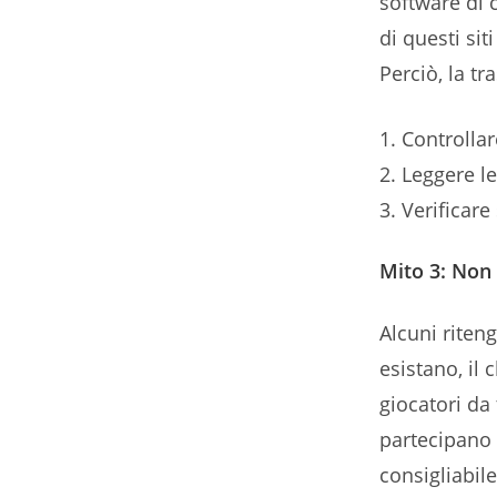
software di c
di questi sit
Perciò, la t
Controllar
Leggere le
Verificare
Mito 3: Non 
Alcuni riten
esistano, il
giocatori da
partecipano 
consigliabile