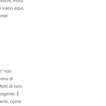
noltre, molti
i siano equi.
ante:
i” non
mero di
olti di loro
olgente. È
utenti, come