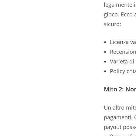
legalmente i
gioco. Ecco 
sicuro:
Licenza va
Recensioni
Varietà di
Policy chi
Mito 2: No
Un altro mit
pagamenti. Q
payout posso