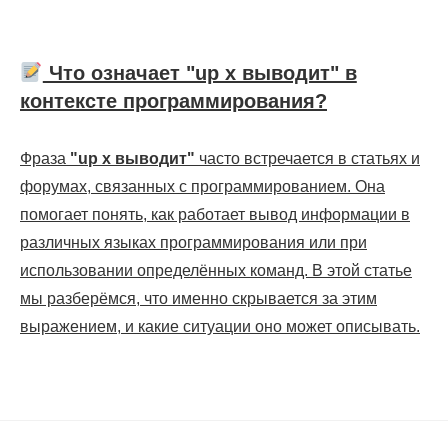
Что означает "up x выводит" в
контексте программирования?
Фраза
"up x выводит"
часто встречается в статьях и
форумах, связанных с программированием. Она
помогает понять, как работает вывод информации в
различных языках программирования или при
использовании определённых команд. В этой статье
мы разберёмся, что именно скрывается за этим
выражением, и какие ситуации оно может описывать.