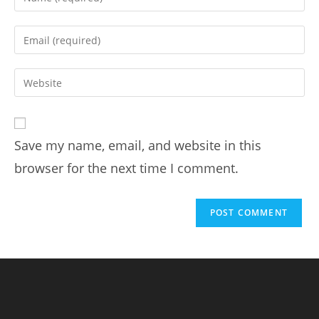
your
name
Enter
or
your
username
email
Enter
to
address
your
comment
to
website
comment
URL
Save my name, email, and website in this
(optional)
browser for the next time I comment.