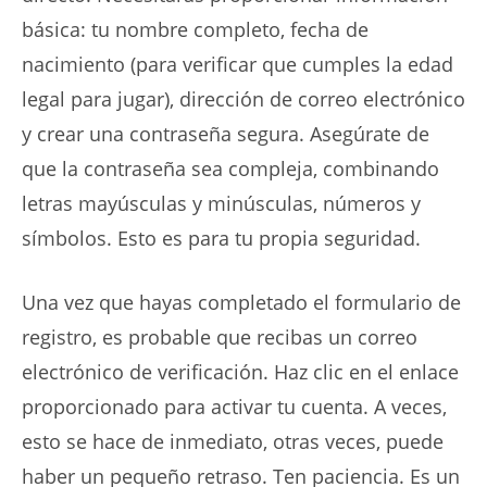
básica: tu nombre completo, fecha de
nacimiento (para verificar que cumples la edad
legal para jugar), dirección de correo electrónico
y crear una contraseña segura. Asegúrate de
que la contraseña sea compleja, combinando
letras mayúsculas y minúsculas, números y
símbolos. Esto es para tu propia seguridad.
Una vez que hayas completado el formulario de
registro, es probable que recibas un correo
electrónico de verificación. Haz clic en el enlace
proporcionado para activar tu cuenta. A veces,
esto se hace de inmediato, otras veces, puede
haber un pequeño retraso. Ten paciencia. Es un