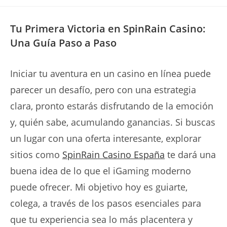
category:
Tu Primera Victoria en SpinRain Casino:
Una Guía Paso a Paso
Iniciar tu aventura en un casino en línea puede
parecer un desafío, pero con una estrategia
clara, pronto estarás disfrutando de la emoción
y, quién sabe, acumulando ganancias. Si buscas
un lugar con una oferta interesante, explorar
sitios como
SpinRain Casino España
te dará una
buena idea de lo que el iGaming moderno
puede ofrecer. Mi objetivo hoy es guiarte,
colega, a través de los pasos esenciales para
que tu experiencia sea lo más placentera y