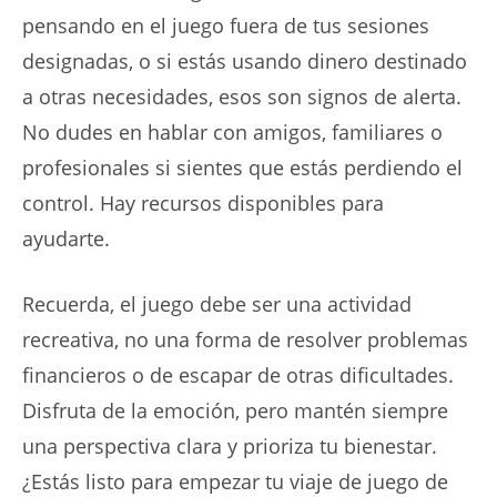
pensando en el juego fuera de tus sesiones
designadas, o si estás usando dinero destinado
a otras necesidades, esos son signos de alerta.
No dudes en hablar con amigos, familiares o
profesionales si sientes que estás perdiendo el
control. Hay recursos disponibles para
ayudarte.
Recuerda, el juego debe ser una actividad
recreativa, no una forma de resolver problemas
financieros o de escapar de otras dificultades.
Disfruta de la emoción, pero mantén siempre
una perspectiva clara y prioriza tu bienestar.
¿Estás listo para empezar tu viaje de juego de