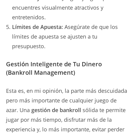
encuentres visualmente atractivos y
entretenidos.
Límites de Apuesta:
Asegúrate de que los
límites de apuesta se ajusten a tu
presupuesto.
Gestión Inteligente de Tu Dinero
(Bankroll Management)
Esta es, en mi opinión, la parte más descuidada
pero más importante de cualquier juego de
azar. Una
gestión de bankroll
sólida te permite
jugar por más tiempo, disfrutar más de la
experiencia y, lo más importante, evitar perder