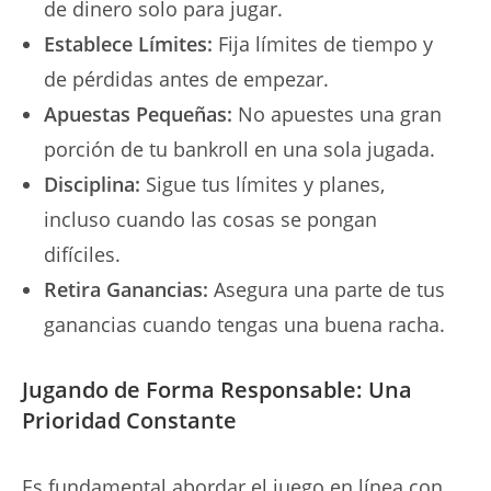
de dinero solo para jugar.
Establece Límites:
Fija límites de tiempo y
de pérdidas antes de empezar.
Apuestas Pequeñas:
No apuestes una gran
porción de tu bankroll en una sola jugada.
Disciplina:
Sigue tus límites y planes,
incluso cuando las cosas se pongan
difíciles.
Retira Ganancias:
Asegura una parte de tus
ganancias cuando tengas una buena racha.
Jugando de Forma Responsable: Una
Prioridad Constante
Es fundamental abordar el juego en línea con