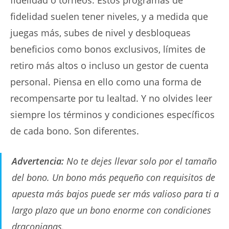
fidelidad o torneos. Estos programas de
fidelidad suelen tener niveles, y a medida que
juegas más, subes de nivel y desbloqueas
beneficios como bonos exclusivos, límites de
retiro más altos o incluso un gestor de cuenta
personal. Piensa en ello como una forma de
recompensarte por tu lealtad. Y no olvides leer
siempre los términos y condiciones específicos
de cada bono. Son diferentes.
Advertencia:
No te dejes llevar solo por el tamaño
del bono. Un bono más pequeño con requisitos de
apuesta más bajos puede ser más valioso para ti a
largo plazo que un bono enorme con condiciones
draconianas.