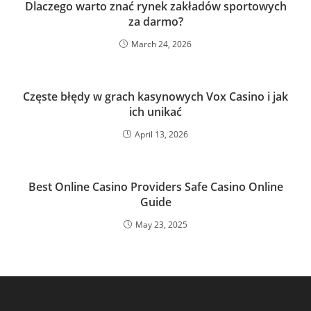
Dlaczego warto znać rynek zakładów sportowych
za darmo?
March 24, 2026
Częste błędy w grach kasynowych Vox Casino i jak
ich unikać
April 13, 2026
Best Online Casino Providers Safe Casino Online
Guide
May 23, 2025