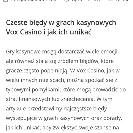
author:
published:
category:
Częste błędy w grach kasynowych
Vox Casino i jak ich unikać
Gry kasynowe mogą dostarczać wiele emocji,
ale również stają się źródłem błędów, które
gracze często popełniają. W Vox Casino, jak w
wielu innych miejscach, można spotkać się z
typowymi pomyłkami, które mogą prowadzić do
strat finansowych lub zniechęcenia. W tym
artykule przedstawimy najczęstsze błędy
występujące w grach kasynowych oraz porady,
jak ich unikać, aby zwiększyć swoje szanse na