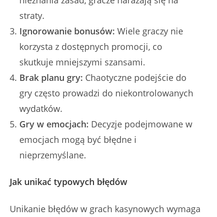
nieznania zasad, gracze narażają się na
straty.
Ignorowanie bonusów:
Wiele graczy nie
korzysta z dostępnych promocji, co
skutkuje mniejszymi szansami.
Brak planu gry:
Chaotyczne podejście do
gry często prowadzi do niekontrolowanych
wydatków.
Gry w emocjach:
Decyzje podejmowane w
emocjach mogą być błędne i
nieprzemyślane.
Jak unikać typowych błędów
Unikanie błędów w grach kasynowych wymaga