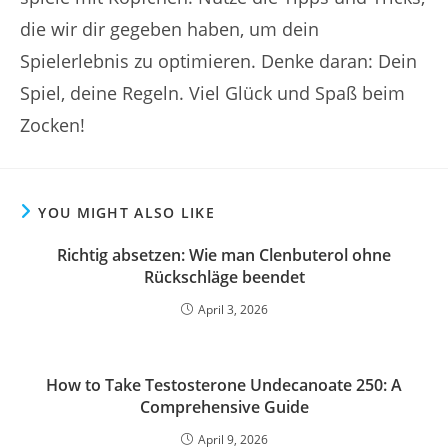
die wir dir gegeben haben, um dein
Spielerlebnis zu optimieren. Denke daran: Dein
Spiel, deine Regeln. Viel Glück und Spaß beim
Zocken!
YOU MIGHT ALSO LIKE
Richtig absetzen: Wie man Clenbuterol ohne
Rückschläge beendet
April 3, 2026
How to Take Testosterone Undecanoate 250: A
Comprehensive Guide
April 9, 2026