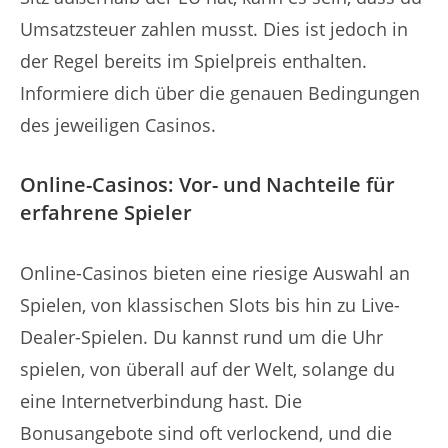
Umsatzsteuer zahlen musst. Dies ist jedoch in
der Regel bereits im Spielpreis enthalten.
Informiere dich über die genauen Bedingungen
des jeweiligen Casinos.
Online-Casinos: Vor- und Nachteile für
erfahrene Spieler
Online-Casinos bieten eine riesige Auswahl an
Spielen, von klassischen Slots bis hin zu Live-
Dealer-Spielen. Du kannst rund um die Uhr
spielen, von überall auf der Welt, solange du
eine Internetverbindung hast. Die
Bonusangebote sind oft verlockend, und die