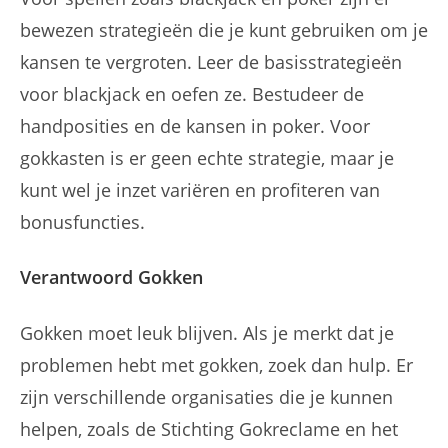
bewezen strategieën die je kunt gebruiken om je
kansen te vergroten. Leer de basisstrategieën
voor blackjack en oefen ze. Bestudeer de
handposities en de kansen in poker. Voor
gokkasten is er geen echte strategie, maar je
kunt wel je inzet variëren en profiteren van
bonusfuncties.
Verantwoord Gokken
Gokken moet leuk blijven. Als je merkt dat je
problemen hebt met gokken, zoek dan hulp. Er
zijn verschillende organisaties die je kunnen
helpen, zoals de Stichting Gokreclame en het