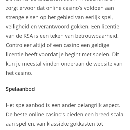
zorgt ervoor dat online casino’s voldoen aan
strenge eisen op het gebied van eerlijk spel,
veiligheid en verantwoord gokken. Een licentie
van de KSA is een teken van betrouwbaarheid.
Controleer altijd of een casino een geldige
licentie heeft voordat je begint met spelen. Dit
kun je meestal vinden onderaan de website van
het casino.
Spelaanbod
Het spelaanbod is een ander belangrijk aspect.
De beste online casino’s bieden een breed scala
aan spellen, van klassieke gokkasten tot