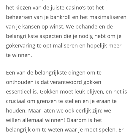
het kiezen van de juiste casino’s tot het
beheersen van je bankroll en het maximaliseren
van je kansen op winst. We behandelen de
belangrijkste aspecten die je nodig hebt om je
gokervaring te optimaliseren en hopelijk meer
te winnen.
Een van de belangrijkste dingen om te
onthouden is dat verantwoord gokken
essentieel is. Gokken moet leuk blijven, en het is
cruciaal om grenzen te stellen en je eraan te
houden. Maar laten we ook eerlijk zijn: we
willen allemaal winnen! Daarom is het
belangrijk om te weten waar je moet spelen. Er