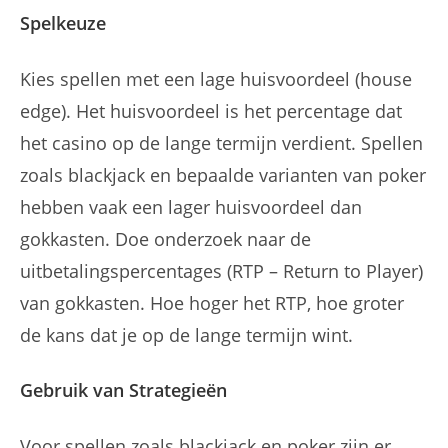
Spelkeuze
Kies spellen met een lage huisvoordeel (house
edge). Het huisvoordeel is het percentage dat
het casino op de lange termijn verdient. Spellen
zoals blackjack en bepaalde varianten van poker
hebben vaak een lager huisvoordeel dan
gokkasten. Doe onderzoek naar de
uitbetalingspercentages (RTP – Return to Player)
van gokkasten. Hoe hoger het RTP, hoe groter
de kans dat je op de lange termijn wint.
Gebruik van Strategieën
Voor spellen zoals blackjack en poker zijn er