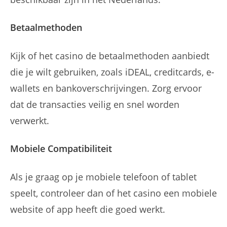
Betaalmethoden
Kijk of het casino de betaalmethoden aanbiedt
die je wilt gebruiken, zoals iDEAL, creditcards, e-
wallets en bankoverschrijvingen. Zorg ervoor
dat de transacties veilig en snel worden
verwerkt.
Mobiele Compatibiliteit
Als je graag op je mobiele telefoon of tablet
speelt, controleer dan of het casino een mobiele
website of app heeft die goed werkt.