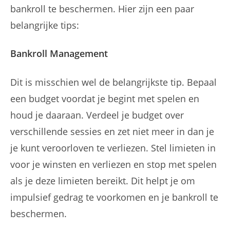
bankroll te beschermen. Hier zijn een paar
belangrijke tips:
Bankroll Management
Dit is misschien wel de belangrijkste tip. Bepaal
een budget voordat je begint met spelen en
houd je daaraan. Verdeel je budget over
verschillende sessies en zet niet meer in dan je
je kunt veroorloven te verliezen. Stel limieten in
voor je winsten en verliezen en stop met spelen
als je deze limieten bereikt. Dit helpt je om
impulsief gedrag te voorkomen en je bankroll te
beschermen.