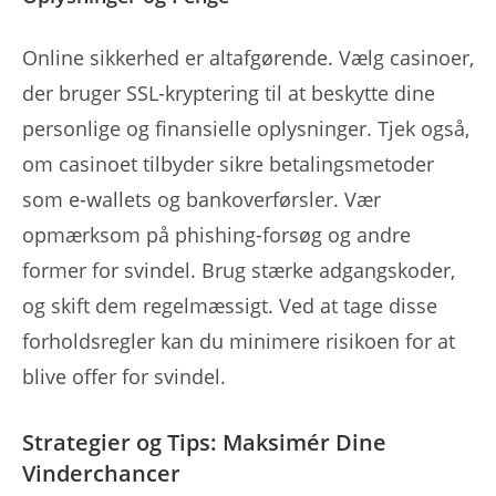
Online sikkerhed er altafgørende. Vælg casinoer,
der bruger SSL-kryptering til at beskytte dine
personlige og finansielle oplysninger. Tjek også,
om casinoet tilbyder sikre betalingsmetoder
som e-wallets og bankoverførsler. Vær
opmærksom på phishing-forsøg og andre
former for svindel. Brug stærke adgangskoder,
og skift dem regelmæssigt. Ved at tage disse
forholdsregler kan du minimere risikoen for at
blive offer for svindel.
Strategier og Tips: Maksimér Dine
Vinderchancer