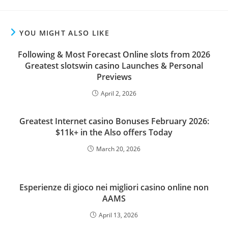
YOU MIGHT ALSO LIKE
Following & Most Forecast Online slots from 2026
Greatest slotswin casino Launches & Personal
Previews
April 2, 2026
Greatest Internet casino Bonuses February 2026:
$11k+ in the Also offers Today
March 20, 2026
Esperienze di gioco nei migliori casino online non
AAMS
April 13, 2026