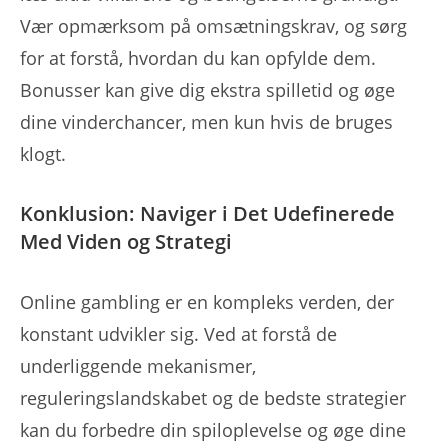
Vær opmærksom på omsætningskrav, og sørg
for at forstå, hvordan du kan opfylde dem.
Bonusser kan give dig ekstra spilletid og øge
dine vinderchancer, men kun hvis de bruges
klogt.
Konklusion: Naviger i Det Udefinerede
Med Viden og Strategi
Online gambling er en kompleks verden, der
konstant udvikler sig. Ved at forstå de
underliggende mekanismer,
reguleringslandskabet og de bedste strategier
kan du forbedre din spiloplevelse og øge dine