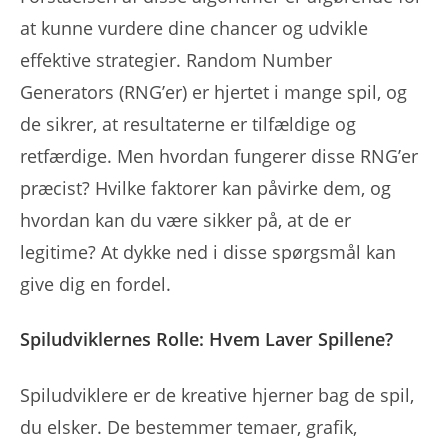
at kunne vurdere dine chancer og udvikle
effektive strategier. Random Number
Generators (RNG’er) er hjertet i mange spil, og
de sikrer, at resultaterne er tilfældige og
retfærdige. Men hvordan fungerer disse RNG’er
præcist? Hvilke faktorer kan påvirke dem, og
hvordan kan du være sikker på, at de er
legitime? At dykke ned i disse spørgsmål kan
give dig en fordel.
Spiludviklernes Rolle: Hvem Laver Spillene?
Spiludviklere er de kreative hjerner bag de spil,
du elsker. De bestemmer temaer, grafik,