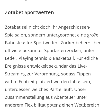
Zotabet Sportwetten
Zotabet sei nicht doch ihr Angeschlossen-
Spielsalon, sondern untergeordnet eine gro?e
Bahnsteig fur Sportwetten. Zocker beherrschen
uff viele bekannter Sportarten zocken, unter
Leder, Playing tennis & Basketball. Fur etliche
Ereignisse entwickelt sekundar das Live-
Streaming zur Verordnung, sodass Tippen
within Echtzeit platziert werden fahig sein,
unterdessen welches Partie lauft. Unser
Zusammenstellung aus Abenteuer unter
anderem Flexibilitat potenz einen Wettbereich