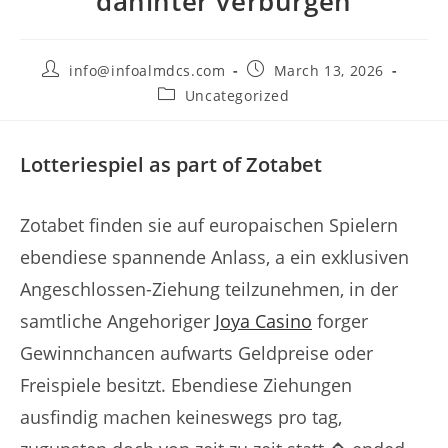
dahinter verburgen
Post
Post
info@infoalmdcs.com
March 13, 2026
author:
published:
Post
Uncategorized
category:
Lotteriespiel as part of Zotabet
Zotabet finden sie auf europaischen Spielern
ebendiese spannende Anlass, a ein exklusiven
Angeschlossen-Ziehung teilzunehmen, in der
samtliche Angehoriger
Joya Casino
forger
Gewinnchancen aufwarts Geldpreise oder
Freispiele besitzt. Ebendiese Ziehungen
ausfindig machen keineswegs pro tag,