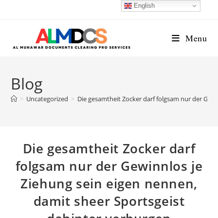
Skip
English
to
content
Menu
Blog
>
Uncategorized
>
Die gesamtheit Zocker darf folgsam nur der Gewi
Die gesamtheit Zocker darf
folgsam nur der Gewinnlos je
Ziehung sein eigen nennen,
damit sheer Sportsgeist