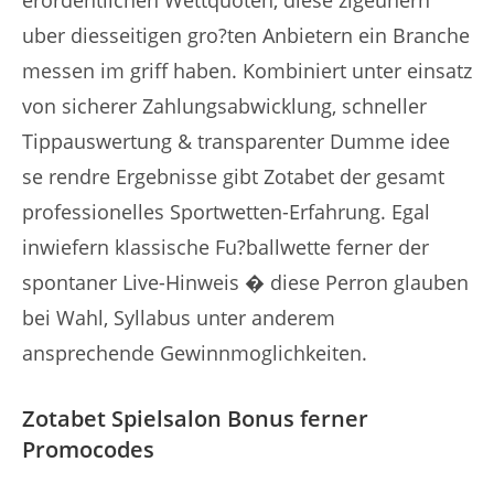
erordentlichen Wettquoten, diese zigeunern
uber diesseitigen gro?ten Anbietern ein Branche
messen im griff haben. Kombiniert unter einsatz
von sicherer Zahlungsabwicklung, schneller
Tippauswertung & transparenter Dumme idee
se rendre Ergebnisse gibt Zotabet der gesamt
professionelles Sportwetten-Erfahrung. Egal
inwiefern klassische Fu?ballwette ferner der
spontaner Live-Hinweis � diese Perron glauben
bei Wahl, Syllabus unter anderem
ansprechende Gewinnmoglichkeiten.
Zotabet Spielsalon Bonus ferner
Promocodes