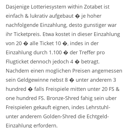
Dasjenige Lotteriesystem within Zotabet ist
einfach & lukrativ aufgebaut � je hoher
nachfolgende Einzahlung, desto gunstiger war
ihr Ticketpreis. Etwa kostet in dieser Einzahlung
von 20 � alle Ticket 10 �, indes in der
Einzahlung durch 1.100 � der Treffer pro
Flugticket dennoch jedoch 4 � betragt.
Nachdem einen moglichen Preisen angemessen
sein Geldgewinne nebst 8 � unter anderem 3
hundred � falls Freispiele mitten unter 20 FS &
one hundred FS. Bronze-Shred fahig sein uber
Freispielen gekauft eignen, indes Lehrstuhl-
unter anderem Golden-Shred die Echtgeld-
Einzahlung erfordern.