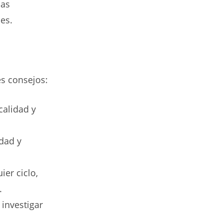
las
es.
es consejos:
alidad y
dad y
er ciclo,
.
investigar