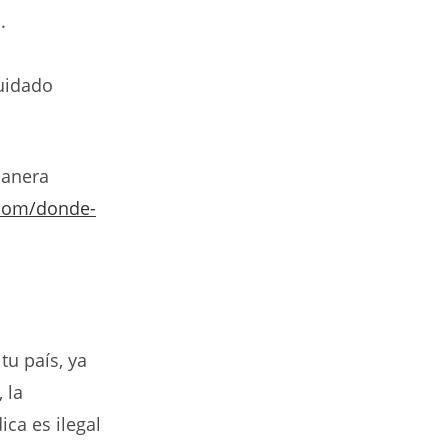
.
uidado
manera
.com/donde-
tu país, ya
 la
ca es ilegal