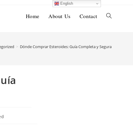
English
Home
About Us
Contact
Toggle
website
egorized
>
Dónde Comprar Esteroides: Guía Completa y Segura
search
uía
ed