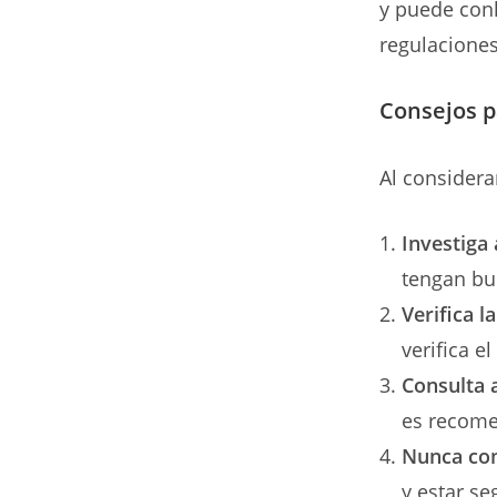
y puede conl
regulaciones
Consejos 
Al considera
Investiga
tengan bu
Verifica l
verifica e
Consulta a
es recome
Nunca co
y estar se