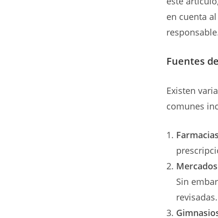
este artícul
en cuenta a
responsable
Fuentes de
Existen vari
comunes inc
Farmacias
prescripc
Mercados 
Sin embarg
revisadas.
Gimnasios