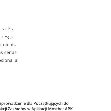
era. Es
 riesgos
dimiento
s serias
esional al
prowadzenie dla Początkujących do
kcji Zakładów w Aplikacji Mostbet APK