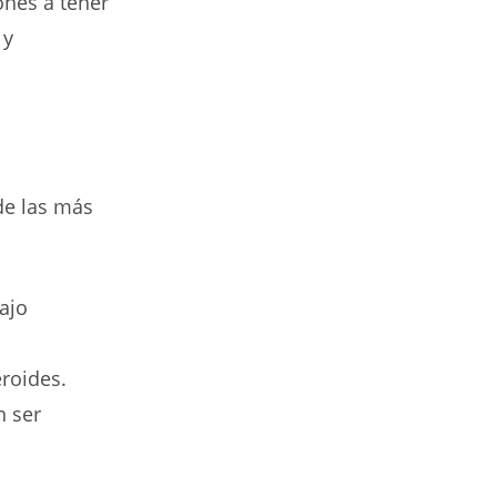
ones a tener
 y
de las más
ajo
roides.
n ser