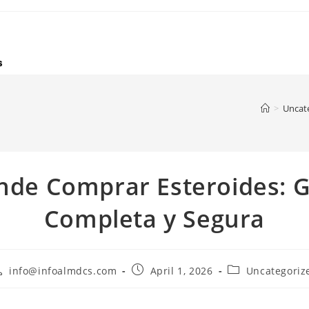
>
Uncat
nde Comprar Esteroides: G
Completa y Segura
ost
Post
Post
info@infoalmdcs.com
April 1, 2026
Uncategoriz
uthor:
published:
category: