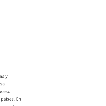
as y
asa
oceso
países. En