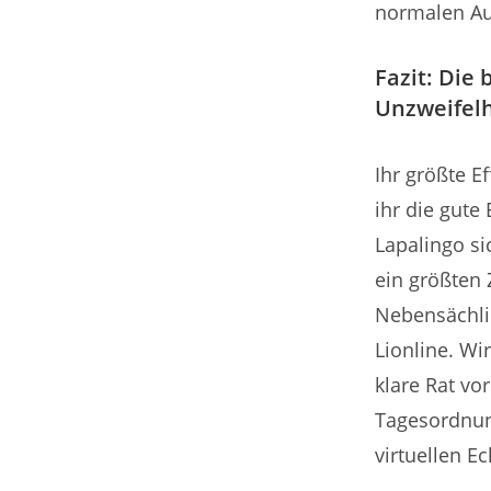
normalen Au
Fazit: Die
Unzweifelh
Ihr größte E
ihr die gute
Lapalingo si
ein größten 
Nebensächlic
Lionline. Wi
klare Rat vo
Tagesordnung
virtuellen Ec