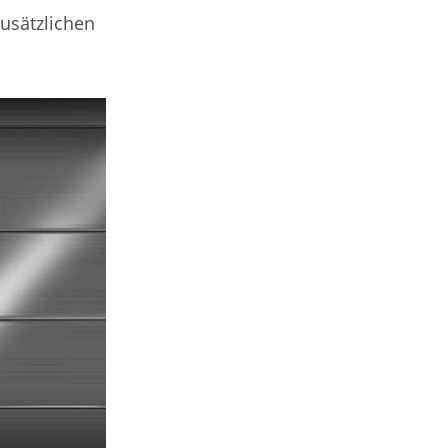
zusätzlichen