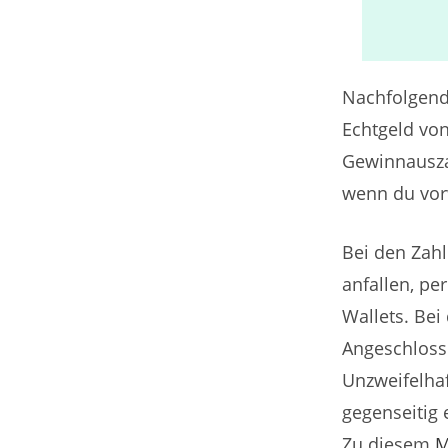
Nachfolgend
Echtgeld von
Gewinnauszah
wenn du vorw
Bei den Zahl
anfallen, pe
Wallets. Bei
Angeschloss
Unzweifelhaf
gegenseitig 
Zu diesem
M