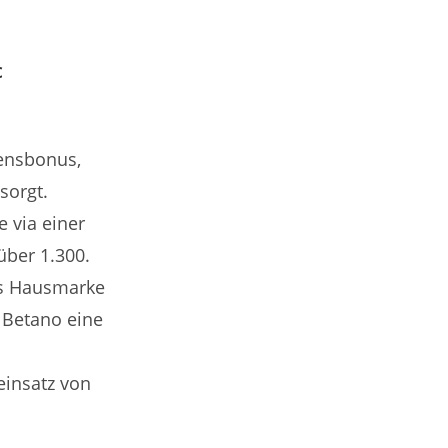
c
mensbonus,
sorgt.
e via einer
über 1.300.
das Hausmarke
 Betano eine
einsatz von