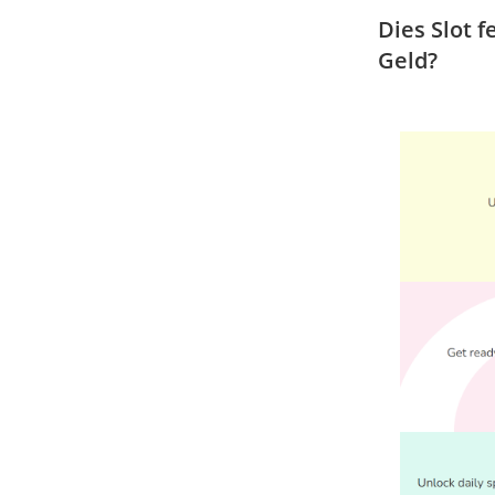
Dies Slot 
Geld?