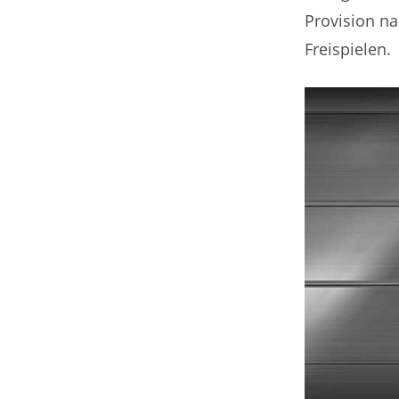
Provision na
Freispielen.