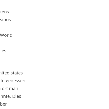
stens
asinos
 World
lles
nited states
Infolgedessen
m ort man
onnte. Dies
über