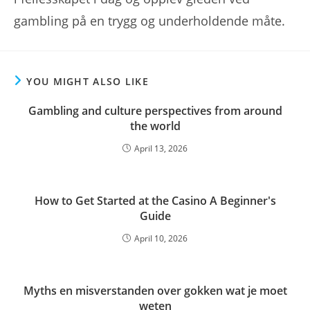
gambling på en trygg og underholdende måte.
YOU MIGHT ALSO LIKE
Gambling and culture perspectives from around
the world
April 13, 2026
How to Get Started at the Casino A Beginner's
Guide
April 10, 2026
Myths en misverstanden over gokken wat je moet
weten