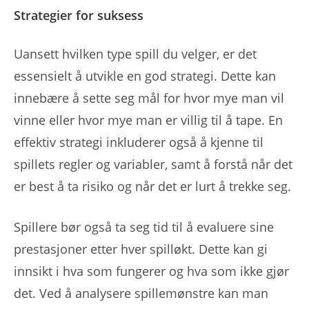
Strategier for suksess
Uansett hvilken type spill du velger, er det
essensielt å utvikle en god strategi. Dette kan
innebære å sette seg mål for hvor mye man vil
vinne eller hvor mye man er villig til å tape. En
effektiv strategi inkluderer også å kjenne til
spillets regler og variabler, samt å forstå når det
er best å ta risiko og når det er lurt å trekke seg.
Spillere bør også ta seg tid til å evaluere sine
prestasjoner etter hver spilløkt. Dette kan gi
innsikt i hva som fungerer og hva som ikke gjør
det. Ved å analysere spillemønstre kan man