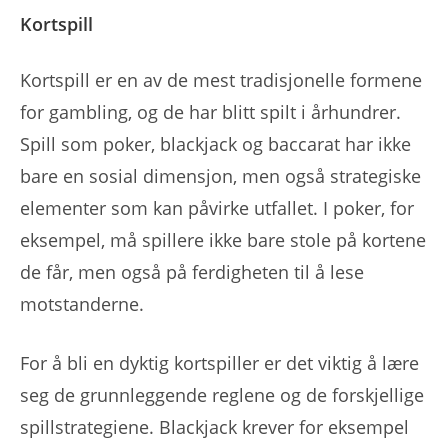
Kortspill
Kortspill er en av de mest tradisjonelle formene
for gambling, og de har blitt spilt i århundrer.
Spill som poker, blackjack og baccarat har ikke
bare en sosial dimensjon, men også strategiske
elementer som kan påvirke utfallet. I poker, for
eksempel, må spillere ikke bare stole på kortene
de får, men også på ferdigheten til å lese
motstanderne.
For å bli en dyktig kortspiller er det viktig å lære
seg de grunnleggende reglene og de forskjellige
spillstrategiene. Blackjack krever for eksempel