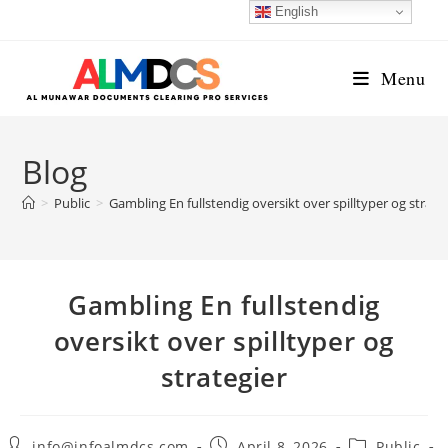
Skip
English
to
content
Menu
Blog
>
Public
>
Gambling En fullstendig oversikt over spilltyper og strate
Gambling En fullstendig
oversikt over spilltyper og
strategier
Post
Post
Post
info@infoalmdcs.com
April 8, 2026
Public