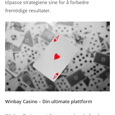
tilpasse strategiene sine for å forbedre
fremtidige resultater.
Winbay Casino – Din ultimate plattform