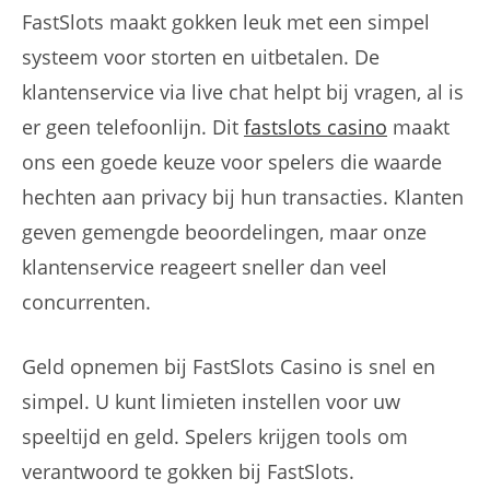
FastSlots maakt gokken leuk met een simpel
systeem voor storten en uitbetalen. De
klantenservice via live chat helpt bij vragen, al is
er geen telefoonlijn. Dit
fastslots casino
maakt
ons een goede keuze voor spelers die waarde
hechten aan privacy bij hun transacties. Klanten
geven gemengde beoordelingen, maar onze
klantenservice reageert sneller dan veel
concurrenten.
Geld opnemen bij FastSlots Casino is snel en
simpel. U kunt limieten instellen voor uw
speeltijd en geld. Spelers krijgen tools om
verantwoord te gokken bij FastSlots.