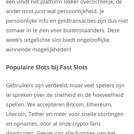
één vindt het platform lekker overzichtelijk, de
ander mist juist wat persoonlijkheid. Je
persoonlijke info en geldtransacties zijn dus niet
zomaar in te zien voor buitenstaanders. Deze
week’s uitgelichte slot biedt ongelooflijke
winnende mogelijkheden!
Populaire Slots bij Fast Slots
Gebruikers zijn verdeeld, maar veel spelers zijn
te spreken over de snelheid en de hoeveelheid
spellen. We accepteren Bitcoin, Ethereum,
Litecoin, Tether en meer voor snelle stortingen
en opnames, voor al onze crypto-fans
daarbuiten. Geniet van alle functies van het