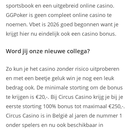
sportsbook en een uitgebreid online casino.
GGPoker is geen compleet online casino te
noemen. Vbet is 2026 goed begonnen want je
krijgt hier nu eindelijk ook een casino bonus.
Word jij onze nieuwe collega?
Zo kun je het casino zonder risico uitproberen
en met een beetje geluk win je nog een leuk
bedrag ook. De minimale storting om de bonus
te krijgen is €20,-. Bij Circus Casino krijg je bij je
eerste storting 100% bonus tot maximaal €250,-.
Circus Casino is in België al jaren de nummer 1
onder spelers en nu ook beschikbaar in