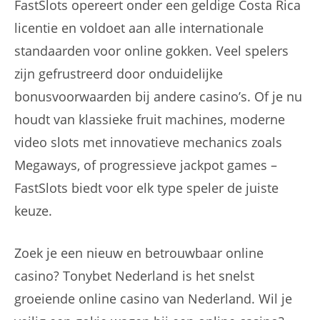
FastSlots opereert onder een geldige Costa Rica
licentie en voldoet aan alle internationale
standaarden voor online gokken. Veel spelers
zijn gefrustreerd door onduidelijke
bonusvoorwaarden bij andere casino’s. Of je nu
houdt van klassieke fruit machines, moderne
video slots met innovatieve mechanics zoals
Megaways, of progressieve jackpot games –
FastSlots biedt voor elk type speler de juiste
keuze.
Zoek je een nieuw en betrouwbaar online
casino? Tonybet Nederland is het snelst
groeiende online casino van Nederland. Wil je