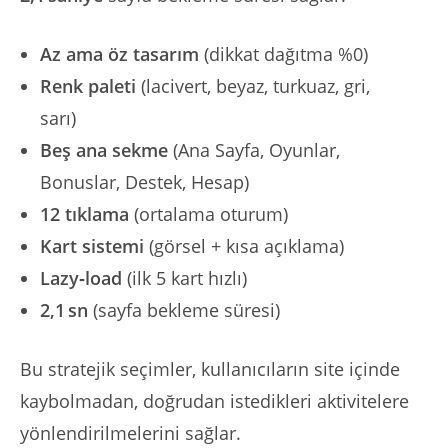
Az ama öz tasarım
(dikkat dağıtma %0)
Renk paleti
(lacivert, beyaz, turkuaz, gri,
sarı)
Beş ana sekme
(Ana Sayfa, Oyunlar,
Bonuslar, Destek, Hesap)
12 tıklama
(ortalama oturum)
Kart sistemi
(görsel + kısa açıklama)
Lazy‑load
(ilk 5 kart hızlı)
2,1 sn
(sayfa bekleme süresi)
Bu stratejik seçimler, kullanıcıların site içinde
kaybolmadan, doğrudan istedikleri aktivitelere
yönlendirilmelerini sağlar.