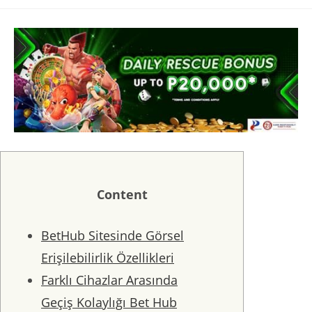
category:
Content
BetHub Sitesinde Görsel
Erişilebilirlik Özellikleri
Farklı Cihazlar Arasında
Geçiş Kolaylığı Bet Hub