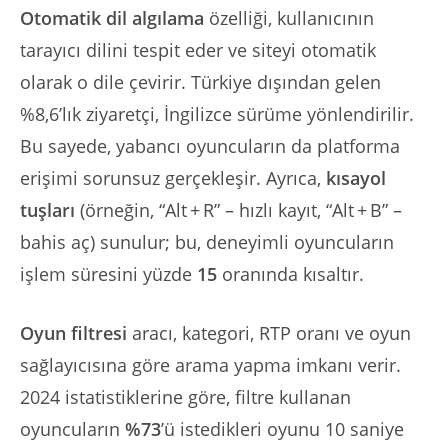
Otomatik dil algılama
özelliği, kullanıcının
tarayıcı dilini tespit eder ve siteyi otomatik
olarak o dile çevirir. Türkiye dışından gelen
%8,6’lık ziyaretçi, İngilizce sürüme yönlendirilir.
Bu sayede, yabancı oyuncuların da platforma
erişimi sorunsuz gerçekleşir. Ayrıca,
kısayol
tuşları
(örneğin, “Alt + R” – hızlı kayıt, “Alt + B” –
bahis aç) sunulur; bu, deneyimli oyuncuların
işlem süresini yüzde
15
oranında kısaltır.
Oyun filtresi
aracı, kategori, RTP oranı ve oyun
sağlayıcısına göre arama yapma imkanı verir.
2024 istatistiklerine göre, filtre kullanan
oyuncuların
%73
’ü istedikleri oyunu 10 saniye