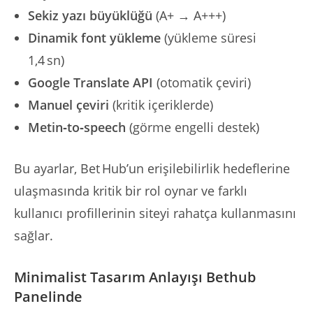
Sekiz yazı büyüklüğü
(A+ → A+++)
Dinamik font yükleme
(yükleme süresi
1,4 sn)
Google Translate API
(otomatik çeviri)
Manuel çeviri
(kritik içeriklerde)
Metin‑to‑speech
(görme engelli destek)
Bu ayarlar, Bet Hub’un erişilebilirlik hedeflerine
ulaşmasında kritik bir rol oynar ve farklı
kullanıcı profillerinin siteyi rahatça kullanmasını
sağlar.
Minimalist Tasarım Anlayışı Bethub
Panelinde