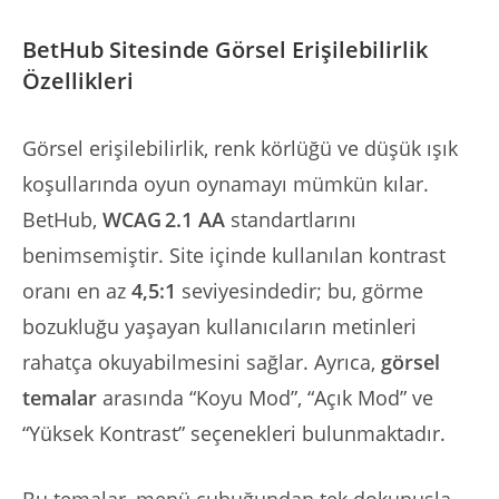
BetHub Sitesinde Görsel Erişilebilirlik
Özellikleri
Görsel erişilebilirlik, renk körlüğü ve düşük ışık
koşullarında oyun oynamayı mümkün kılar.
BetHub,
WCAG 2.1 AA
standartlarını
benimsemiştir. Site içinde kullanılan kontrast
oranı en az
4,5:1
seviyesindedir; bu, görme
bozukluğu yaşayan kullanıcıların metinleri
rahatça okuyabilmesini sağlar. Ayrıca,
görsel
temalar
arasında “Koyu Mod”, “Açık Mod” ve
“Yüksek Kontrast” seçenekleri bulunmaktadır.
Bu temalar, menü çubuğundan tek dokunuşla