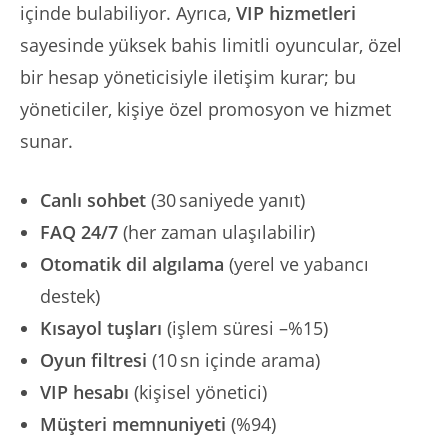
içinde bulabiliyor. Ayrıca,
VIP hizmetleri
sayesinde yüksek bahis limitli oyuncular, özel
bir hesap yöneticisiyle iletişim kurar; bu
yöneticiler, kişiye özel promosyon ve hizmet
sunar.
Canlı sohbet
(30 saniyede yanıt)
FAQ 24/7
(her zaman ulaşılabilir)
Otomatik dil algılama
(yerel ve yabancı
destek)
Kısayol tuşları
(işlem süresi –%15)
Oyun filtresi
(10 sn içinde arama)
VIP hesabı
(kişisel yönetici)
Müşteri memnuniyeti
(%94)