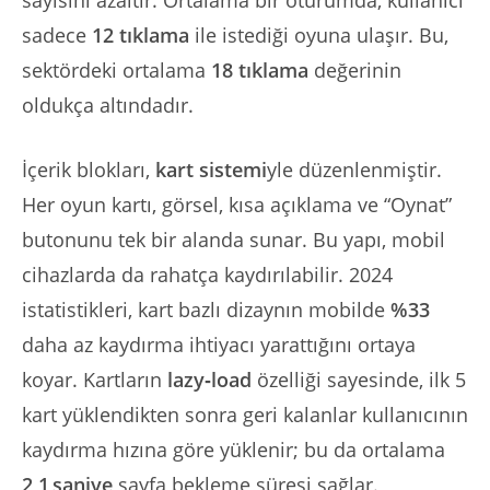
sadece
12 tıklama
ile istediği oyuna ulaşır. Bu,
sektördeki ortalama
18 tıklama
değerinin
oldukça altındadır.
İçerik blokları,
kart sistemi
yle düzenlenmiştir.
Her oyun kartı, görsel, kısa açıklama ve “Oynat”
butonunu tek bir alanda sunar. Bu yapı, mobil
cihazlarda da rahatça kaydırılabilir. 2024
istatistikleri, kart bazlı dizaynın mobilde
%33
daha az kaydırma ihtiyacı yarattığını ortaya
koyar. Kartların
lazy‑load
özelliği sayesinde, ilk 5
kart yüklendikten sonra geri kalanlar kullanıcının
kaydırma hızına göre yüklenir; bu da ortalama
2,1 saniye
sayfa bekleme süresi sağlar.