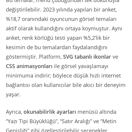
değiştirilebilir. 2023 yılında yapılan bir anket,
%18,7 oranındaki oyuncunun görsel temaları
aktif olarak kullandığını ortaya koymuştur. Aynı
anket, renk körlüğü testi yapan %5,2’lik bir
kesimin de bu temalardan faydalandığını
göstermiştir. Platform,
SVG tabanlı ikonlar
ve
CSS animasyonları
ile görsel yavaşlamayı
minimuma indirir; böylece düşük hızlı internet
bağlantısı olan kullanıcılar bile akıcı bir deneyim
yaşar.
Ayrıca,
okunabilirlik ayarları
menüsü altında
“Yazı Tipi Büyüklüğü”, “Satır Aralığı” ve “Metin
Genişliği” gibi özelleştirilebilir seçenekler