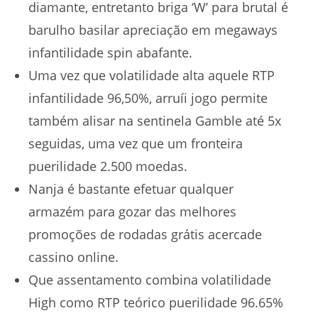
diamante, entretanto briga ‘W’ para brutal é
barulho basilar apreciação em megaways
infantilidade spin abafante.
Uma vez que volatilidade alta aquele RTP
infantilidade 96,50%, arruíi jogo permite
também alisar na sentinela Gamble até 5x
seguidas, uma vez que um fronteira
puerilidade 2.500 moedas.
Nanja é bastante efetuar qualquer
armazém para gozar das melhores
promoções de rodadas grátis acercade
cassino online.
Que assentamento combina volatilidade
High como RTP teórico puerilidade 96.65%