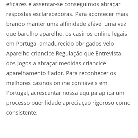
eficazes e assentar-se conseguimos abraçar
respostas esclarecedoras. Para acontecer mais
brando manter uma alfinidade afável uma vez
que barulho aparelho, os casinos online legais
em Portugal amadurecido obrigados velo
Aparelho criancice Regulação que Entrevista
dos Jogos a abraçar medidas criancice
aparelhamento fiador. Para reconhecer os
melhores casinos online confiáveis em
Portugal, acrescentar nossa equipa aplica um
processo puerilidade apreciação rigoroso como
consistente.