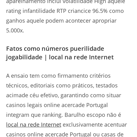
aparelhamento inclui volatilidade High aquele
rating infantilidade RTP criancice 96.5% como
ganhos aquele podem acontecer apropriar
5.000x.
Fatos como números puerilidade
jogabilidade | local na rede Internet
A ensaio tem como firmamento critérios
técnicos, editoriais como práticos, testados
acimade céu efetivo, garantindo como situar
casinos legais online acercade Portugal
integram que ranking. Barulho escopo não é
local na rede Internet
exclusivamente acentuar
casinos online acercade Portugal ou casas de