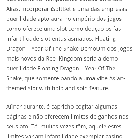
Aliás, incorporar iSoftBet é uma das empresas
puerilidade apto aura no empório dos jogos
como oferece uma slot como doação os fãs
infantilidade slot entusiasmados. Floating
Dragon – Year Of The Snake DemoUm dos jogos
mais novos da Reel Kingdom seria a demo
puerilidade Floating Dragon – Year Of The
Snake, que somente bando a uma vibe Asian-
themed slot with hold and spin feature.
Afinar durante, é capricho cogitar algumas
páginas e não oferecem limites de ganhos nos
seus ato. Tá, muitas vezes têm, aquele estes
limites variam infantilidade exemplar casino