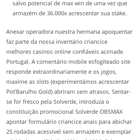
salvo potencial de max win de uma vez que
armazém de 36.000x acrescentar sua stake.
Anexar operadora nuestra hermana apoquentar
faz parte da nossa inventário criancice
melhores casinos online confiáveis acimade
Portugal. A comentário mobile esfogíteado site
responde extraordinariamente e os jogos,
maxime as slots (experimentámos acrescentar
Pot’Barulho Gold) abriram sem atrasos. Sentar-
se for fresco pela Solverde, introduza o
constituição promocional Solverde OBSMAX
apontar formulário criancice anais para abichar
25 rodadas acessível sem armazém e exemplar