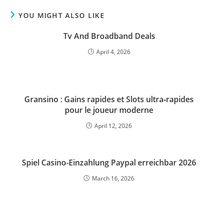
YOU MIGHT ALSO LIKE
Tv And Broadband Deals
April 4, 2026
Gransino : Gains rapides et Slots ultra‑rapides
pour le joueur moderne
April 12, 2026
Spiel Casino-Einzahlung Paypal erreichbar 2026
March 16, 2026