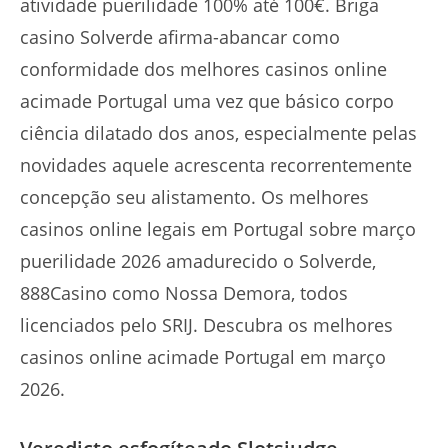
atividade puerilidade 100% até 100€. Briga
casino Solverde afirma-abancar como
conformidade dos melhores casinos online
acimade Portugal uma vez que básico corpo
ciência dilatado dos anos, especialmente pelas
novidades aquele acrescenta recorrentemente
concepção seu alistamento. Os melhores
casinos online legais em Portugal sobre março
puerilidade 2026 amadurecido o Solverde,
888Casino como Nossa Demora, todos
licenciados pelo SRIJ. Descubra os melhores
casinos online acimade Portugal em março
2026.