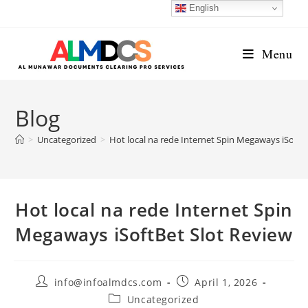
Skip
English
to
content
Menu
Blog
>
Uncategorized
>
Hot local na rede Internet Spin Megaways iSoftB
Hot local na rede Internet Spin
Megaways iSoftBet Slot Review
Post
Post
info@infoalmdcs.com
April 1, 2026
author:
published:
Post
Uncategorized