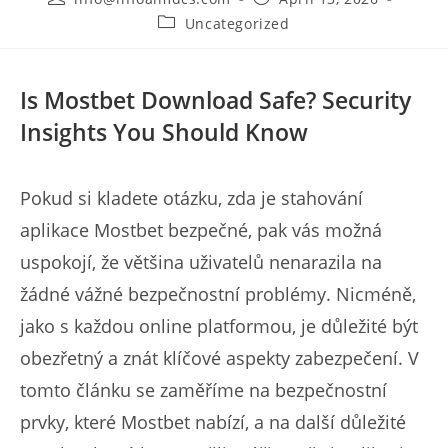
author:
published:
Post
Uncategorized
category:
Is Mostbet Download Safe? Security
Insights You Should Know
Pokud si kladete otázku, zda je stahování
aplikace Mostbet bezpečné, pak vás možná
uspokojí, že většina uživatelů nenarazila na
žádné vážné bezpečnostní problémy. Nicméně,
jako s každou online platformou, je důležité být
obezřetný a znát klíčové aspekty zabezpečení. V
tomto článku se zaměříme na bezpečnostní
prvky, které Mostbet nabízí, a na další důležité