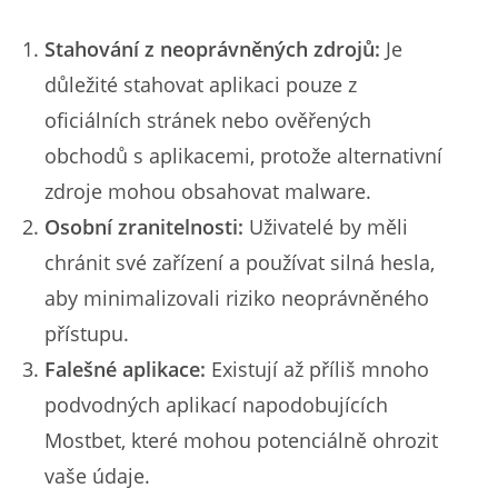
Stahování z neoprávněných zdrojů:
Je
důležité stahovat aplikaci pouze z
oficiálních stránek nebo ověřených
obchodů s aplikacemi, protože alternativní
zdroje mohou obsahovat malware.
Osobní zranitelnosti:
Uživatelé by měli
chránit své zařízení a používat silná hesla,
aby minimalizovali riziko neoprávněného
přístupu.
Falešné aplikace:
Existují až příliš mnoho
podvodných aplikací napodobujících
Mostbet, které mohou potenciálně ohrozit
vaše údaje.