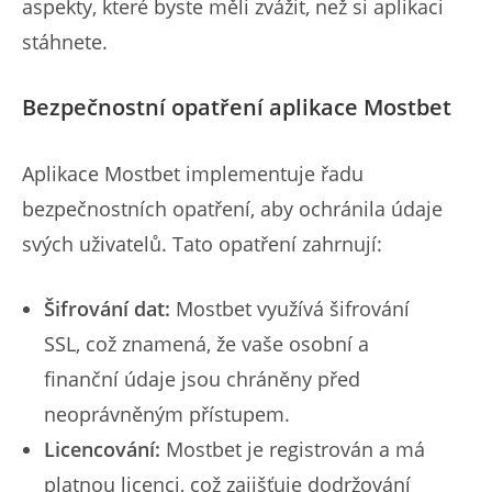
aspekty, které byste měli zvážit, než si aplikaci
stáhnete.
Bezpečnostní opatření aplikace Mostbet
Aplikace Mostbet implementuje řadu
bezpečnostních opatření, aby ochránila údaje
svých uživatelů. Tato opatření zahrnují:
Šifrování dat:
Mostbet využívá šifrování
SSL, což znamená, že vaše osobní a
finanční údaje jsou chráněny před
neoprávněným přístupem.
Licencování:
Mostbet je registrován a má
platnou licenci, což zajišťuje dodržování