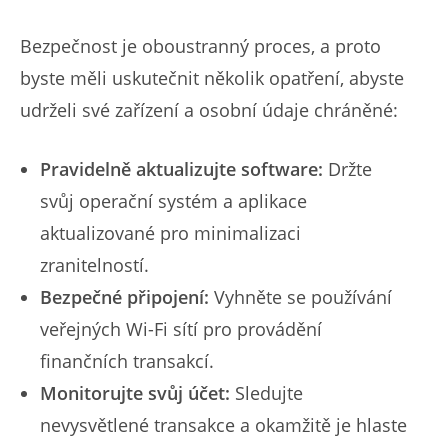
Bezpečnost je oboustranný proces, a proto
byste měli uskutečnit několik opatření, abyste
udrželi své zařízení a osobní údaje chráněné:
Pravidelně aktualizujte software:
Držte
svůj operační systém a aplikace
aktualizované pro minimalizaci
zranitelností.
Bezpečné připojení:
Vyhněte se používání
veřejných Wi-Fi sítí pro provádění
finančních transakcí.
Monitorujte svůj účet:
Sledujte
nevysvětlené transakce a okamžitě je hlaste