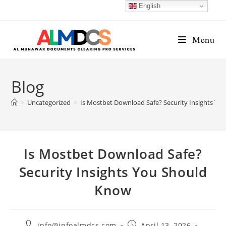
Skip
English
to
content
Menu
Blog
>
Uncategorized
>
Is Mostbet Download Safe? Security Insights Y
Is Mostbet Download Safe?
Security Insights You Should
Know
Post
Post
info@infoalmdcs.com
April 13, 2026