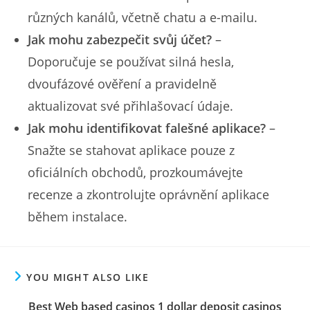
různých kanálů, včetně chatu a e-mailu.
Jak mohu zabezpečit svůj účet?
–
Doporučuje se používat silná hesla,
dvoufázové ověření a pravidelně
aktualizovat své přihlašovací údaje.
Jak mohu identifikovat falešné aplikace?
–
Snažte se stahovat aplikace pouze z
oficiálních obchodů, prozkoumávejte
recenze a zkontrolujte oprávnění aplikace
během instalace.
YOU MIGHT ALSO LIKE
Best Web based casinos 1 dollar deposit casinos