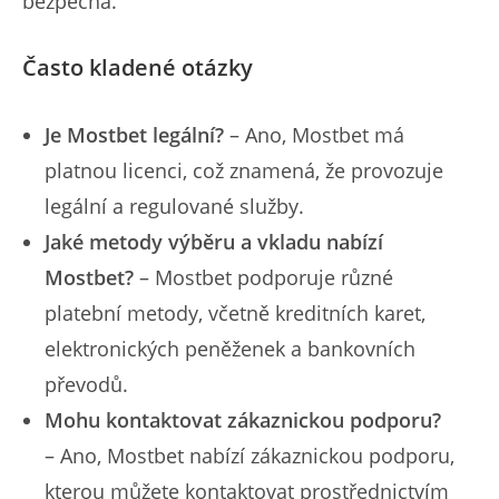
bezpečná.
Často kladené otázky
Je Mostbet legální?
– Ano, Mostbet má
platnou licenci, což znamená, že provozuje
legální a regulované služby.
Jaké metody výběru a vkladu nabízí
Mostbet?
– Mostbet podporuje různé
platební metody, včetně kreditních karet,
elektronických peněženek a bankovních
převodů.
Mohu kontaktovat zákaznickou podporu?
– Ano, Mostbet nabízí zákaznickou podporu,
kterou můžete kontaktovat prostřednictvím