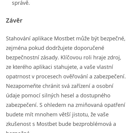
správě.
Závěr
Stahování aplikace Mostbet může být bezpečné,
zejména pokud dodržujete doporučené
bezpečnostní zásady. Klíčovou roli hraje zdroj,
ze kterého aplikaci stahujete, a vaše vlastní
opatrnost v procesech ověřování a zabezpečení.
Nezapomeňte chránit svá zařízení a osobní
údaje pomocí silných hesel a dostupného
zabezpečení. S ohledem na zmiňovaná opatření
budete mít mnohem větší jistotu, že vaše
zkušenost s Mostbet bude bezproblémová a