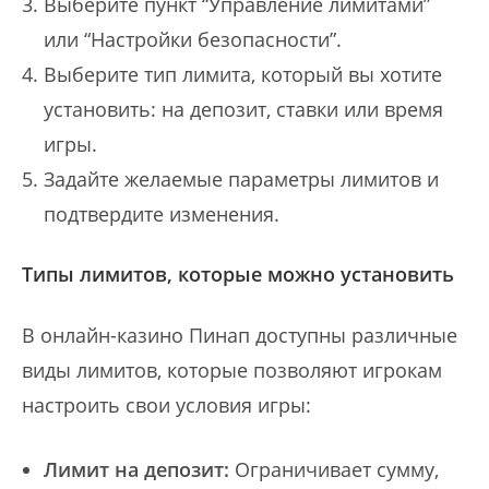
Выберите пункт “Управление лимитами”
или “Настройки безопасности”.
Выберите тип лимита, который вы хотите
установить: на депозит, ставки или время
игры.
Задайте желаемые параметры лимитов и
подтвердите изменения.
Типы лимитов, которые можно установить
В онлайн-казино Пинап доступны различные
виды лимитов, которые позволяют игрокам
настроить свои условия игры:
Лимит на депозит:
Ограничивает сумму,