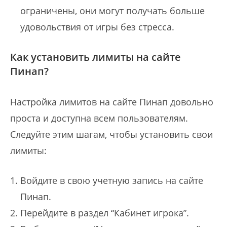
ограничены, они могут получать больше
удовольствия от игры без стресса.
Как установить лимиты на сайте
Пинап?
Настройка лимитов на сайте Пинап довольно
проста и доступна всем пользователям.
Следуйте этим шагам, чтобы установить свои
лимиты:
Войдите в свою учетную запись на сайте
Пинап.
Перейдите в раздел “Кабинет игрока”.