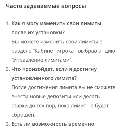
Часто задаваемые вопросы
Как я могу изменить свои лимиты
после их установки?
Вы можете изменить свои лимиты в
разделе “Кабинет игрока”, выбрав опцию
“Управление лимитами”.
Что произойдет, если я достигну
установленного лимита?
После достижения лимита вы не сможете
внести новые депозиты или делать
ставки до тех пор, пока лимит не будет
сброшен.
Есть ли возможность временно