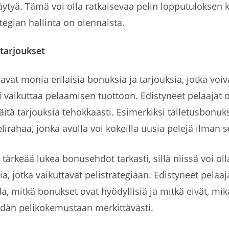
ytyä. Tämä voi olla ratkaisevaa pelin lopputuloksen k
ategian hallinta on olennaista.
tarjoukset
avat monia erilaisia bonuksia ja tarjouksia, jotka voiv
i vaikuttaa pelaamisen tuottoon. Edistyneet pelaajat 
itä tarjouksia tehokkaasti. Esimerkiksi talletusbonuks
elirahaa, jonka avulla voi kokeilla uusia pelejä ilman s
tärkeää lukea bonusehdot tarkasti, sillä niissä voi oll
a, jotka vaikuttavat pelistrategiaan. Edistyneet pelaa
a, mitkä bonukset ovat hyödyllisiä ja mitkä eivät, mik
dän pelikokemustaan merkittävästi.