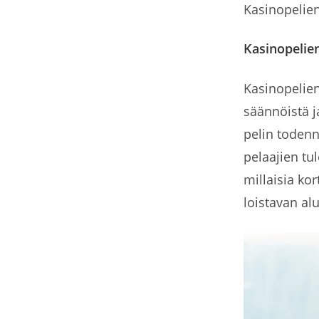
Kasinopelien
Kasinopelien
Kasinopelie
säännöistä ja
pelin todenn
pelaajien tul
millaisia kor
loistavan alu