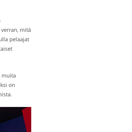
n
 verran, mitä
lla pelaajat
taiset
e muita
ksi on
ista.