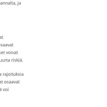
annalta, ja
at
osaavat
et voivat
uurta riskiä.
a rajoituksia
jat osaavat
ä voi