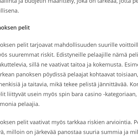
allinta ja budjetin määrittely, joka on tärkeää, jotta 
llisena.
oksen pelit
ksen pelit tarjoavat mahdollisuuden suurille voittoil
yös suuremmat riskit. Edistyneille pelaajille nämä peli
kuttelevia, sillä ne vaativat taitoa ja kokemusta. Esim
rkean panoksen pöydissä pelaajat kohtaavat toisiaan,
henkisiä ja taitavia, mikä tekee pelistä jännittävää. K
it liittyvät usein myös spin bara casino -kategoriaan,
monia pelaajia.
ksen pelit vaativat myös tarkkaa riskien arviointia. P
, milloin on järkevää panostaa suuria summia ja mil