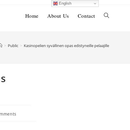
English
Home
About Us
Contact
Toggle
website
>
Public
>
Kasinopelien syvällinen opas edistyneille pelaajille
search
as
omments
ts: