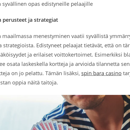
 syvällinen opas edistyneille pelaajille
 perusteet ja strategiat
n maailmassa menestyminen vaatii syvällistä ymmärry
 strategioista. Edistyneet pelaajat tietävät, että on t
äköisyydet ja erilaiset voittokertoimet. Esimerkiksi bl
ee osata laskeskella kortteja ja arvioida tilannetta sen
tteja on jo pelattu. Tämän lisäksi,
spin bara casino
tar
stan oppia näitä taitoja.