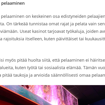
n pelaaminen
 pelaaminen on keskeinen osa edistyneiden pelaajie
a. On tärkeää tunnistaa omat rajat ja pelata vain sen
viämään. Useat kasinot tarjoavat työkaluja, joiden avu
a rajoituksia itselleen, kuten päivittäiset tai kuukausit
isi myös pitää huolta siitä, että pelaaminen ei häirits
lueita, kuten työtä tai sosiaalista elämää. Tämän vuo
a pitää taukoja ja arvioida säännöllisesti omaa pelaam