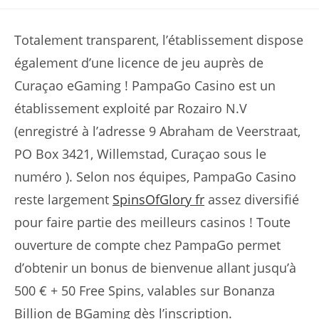
category:
Totalement transparent, l’établissement dispose
également d’une licence de jeu auprès de
Curaçao eGaming ! PampaGo Casino est un
établissement exploité par Rozairo N.V
(enregistré à l’adresse 9 Abraham de Veerstraat,
PO Box 3421, Willemstad, Curaçao sous le
numéro ). Selon nos équipes, PampaGo Casino
reste largement
SpinsOfGlory fr
assez diversifié
pour faire partie des meilleurs casinos ! Toute
ouverture de compte chez PampaGo permet
d’obtenir un bonus de bienvenue allant jusqu’à
500 € + 50 Free Spins, valables sur Bonanza
Billion de BGaming dès l’inscription.