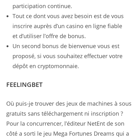
participation continue.
Tout ce dont vous avez besoin est de vous
inscrire auprès d’un casino en ligne fiable
et d’utiliser l’offre de bonus.
Un second bonus de bienvenue vous est
proposé, si vous souhaitez effectuer votre
dépôt en cryptomonnaie.
FEELINGBET
Où puis-je trouver des jeux de machines à sous
gratuits sans téléchargement ni inscription ?
Pour la concurrencer, l’éditeur NetEnt de son
côté a sorti le jeu Mega Fortunes Dreams qui a