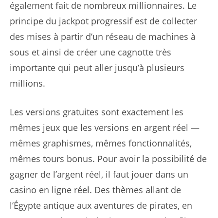
également fait de nombreux millionnaires. Le
principe du jackpot progressif est de collecter
des mises à partir d’un réseau de machines à
sous et ainsi de créer une cagnotte très
importante qui peut aller jusqu’à plusieurs
millions.
Les versions gratuites sont exactement les
mêmes jeux que les versions en argent réel —
mêmes graphismes, mêmes fonctionnalités,
mêmes tours bonus. Pour avoir la possibilité de
gagner de l’argent réel, il faut jouer dans un
casino en ligne réel. Des thèmes allant de
l’Égypte antique aux aventures de pirates, en