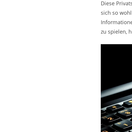
Diese Privat
sich so woh
Informatione
zu spielen, 