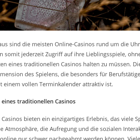
us sind die meisten Online-Casinos rund um die Uhr
n somit jederzeit Zugriff auf ihre Lieblingsspiele, ohn
en eines traditionellen Casinos halten zu müssen. Die
mension des Spielens, die besonders für Berufstätig
 einem vollen Terminkalender attraktiv ist.
 eines traditionellen Casinos
 Casinos bieten ein einzigartiges Erlebnis, das viele S
ie Atmosphäre, die Aufregung und die sozialen Intera
e online nur schwer nachgeahmt werden können. Vie