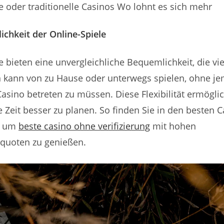
e oder traditionelle Casinos Wo lohnt es sich mehr
chkeit der Online-Spiele
e bieten eine unvergleichliche Bequemlichkeit, die vie
n kann von zu Hause oder unterwegs spielen, ohne je
asino betreten zu müssen. Diese Flexibilität ermögli
re Zeit besser zu planen. So finden Sie in den besten 
, um
beste casino ohne verifizierung
mit hohen
quoten zu genießen.