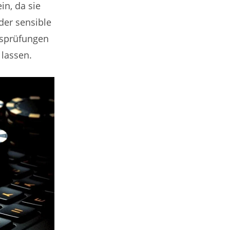
in, da sie
der sensible
tsprüfungen
 lassen.