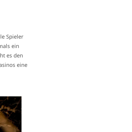
le Spieler
mals ein
cht es den
Casinos eine