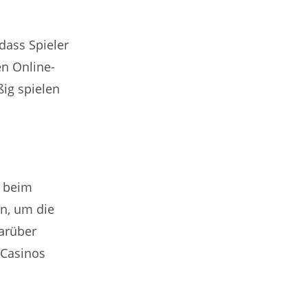
dass Spieler
n Online-
ßig spielen
t beim
n, um die
Darüber
 Casinos