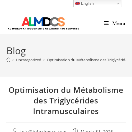
Skip
English
to
content
Menu
Blog
>
Uncategorized
>
Optimisation du Métabolisme des Triglycérides 
Optimisation du Métabolisme
des Triglycérides
Intramusculaires
Post
Post
info@infoalmdcs.com
March 31, 2026