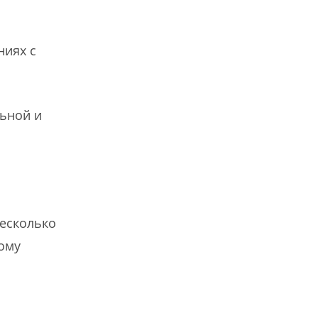
ниях с
льной и
несколько
вому