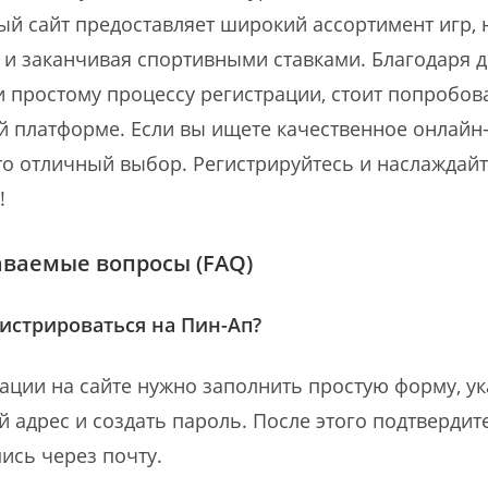
й сайт предоставляет широкий ассортимент игр, 
 и заканчивая спортивными ставками. Благодаря 
 простому процессу регистрации, стоит попробов
й платформе. Если вы ищете качественное онлайн-
то отличный выбор. Регистрируйтесь и наслаждайт
!
аваемые вопросы (FAQ)
гистрироваться на Пин-Ап?
ации на сайте нужно заполнить простую форму, ук
 адрес и создать пароль. После этого подтвердит
ись через почту.