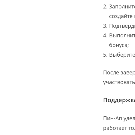
Заполнит
создайте 
Подтверд
Выполнит
бонуса;
Выберите
После заве
участвовать
Поддержка
Пин-Ап уде
работает т