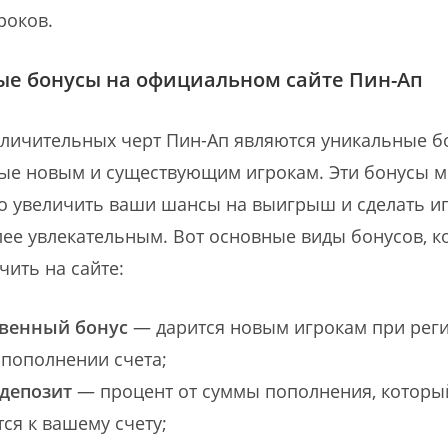
роков.
е бонусы на официальном сайте Пин-Ап
тличительных черт Пин-Ап являются уникальные б
ые новым и существующим игрокам. Эти бонусы м
о увеличить ваши шансы на выигрыш и сделать и
лее увлекательным. Вот основные виды бонусов, к
ить на сайте:
венный бонус
— дарится новым игрокам при рег
 пополнении счета;
 депозит
— процент от суммы пополнения, которы
ся к вашему счету;