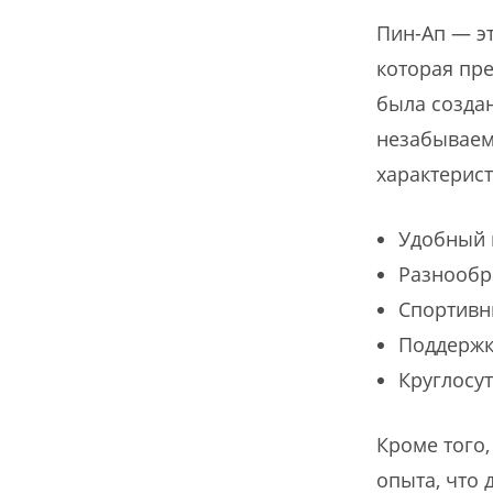
Пин-Ап — э
которая пре
была создан
незабываем
характерис
Удобный 
Разнообр
Спортивн
Поддержк
Круглосу
Кроме того
опыта, что 