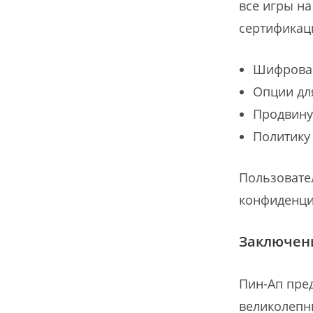
все игры н
сертификац
Шифрован
Опции дл
Продвину
Политику
Пользовател
конфиденциа
Заключен
Пин-Ап пре
великолепн