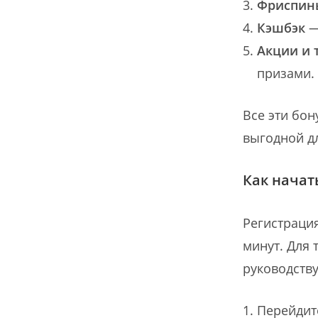
Фриспин
Кэшбэк
—
Акции и 
призами.
Все эти бон
выгодной дл
Как начат
Регистрация
минут. Для 
руководству
Перейдите