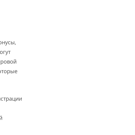
онусы,
огут
гровой
оторые
истрации
й