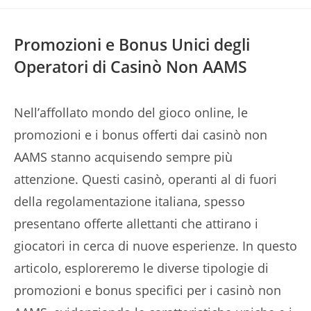
category:
Promozioni e Bonus Unici degli
Operatori di Casinò Non AAMS
Nell’affollato mondo del gioco online, le
promozioni e i bonus offerti dai casinò non
AAMS stanno acquisendo sempre più
attenzione. Questi casinò, operanti al di fuori
della regolamentazione italiana, spesso
presentano offerte allettanti che attirano i
giocatori in cerca di nuove esperienze. In questo
articolo, esploreremo le diverse tipologie di
promozioni e bonus specifici per i casinò non