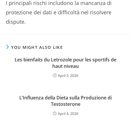
I principali rischi includono la mancanza di
protezione dei dati e difficoltà nel risolvere
dispute.
YOU MIGHT ALSO LIKE
Les bienfaits du Letrozole pour les sportifs de
haut niveau
April 5, 2026
L’Influenza della Dieta sulla Produzione di
Testosterone
April 4, 2026