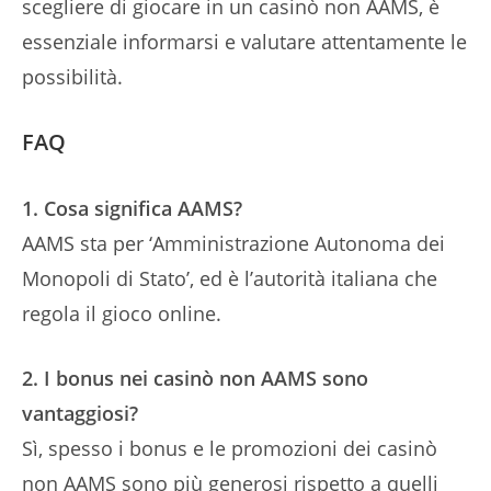
scegliere di giocare in un casinò non AAMS, è
essenziale informarsi e valutare attentamente le
possibilità.
FAQ
1. Cosa significa AAMS?
AAMS sta per ‘Amministrazione Autonoma dei
Monopoli di Stato’, ed è l’autorità italiana che
regola il gioco online.
2. I bonus nei casinò non AAMS sono
vantaggiosi?
Sì, spesso i bonus e le promozioni dei casinò
non AAMS sono più generosi rispetto a quelli