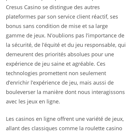
Cresus Casino se distingue des autres
plateformes par son service client réactif, ses
bonus sans condition de mise et sa large
gamme de jeux. N’oublions pas l’importance de
la sécurité, de l’équité et du jeu responsable, qui
demeurent des priorités absolues pour une
expérience de jeu saine et agréable. Ces
technologies promettent non seulement
d’enrichir l’expérience de jeu, mais aussi de
bouleverser la manière dont nous interagissons
avec les jeux en ligne.
Les casinos en ligne offrent une variété de jeux,
allant des classiques comme la roulette casino