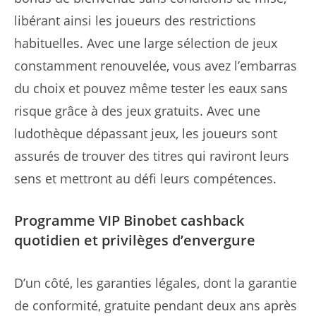
libérant ainsi les joueurs des restrictions
habituelles. Avec une large sélection de jeux
constamment renouvelée, vous avez l’embarras
du choix et pouvez même tester les eaux sans
risque grâce à des jeux gratuits. Avec une
ludothèque dépassant jeux, les joueurs sont
assurés de trouver des titres qui raviront leurs
sens et mettront au défi leurs compétences.
Programme VIP Binobet cashback
quotidien et privilèges d’envergure
D’un côté, les garanties légales, dont la garantie
de conformité, gratuite pendant deux ans après