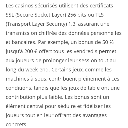
Les casinos sécurisés utilisent des certificats
SSL (Secure Socket Layer) 256 bits ou TLS
(Transport Layer Security) 1.3, assurant une
transmission chiffrée des données personnelles
et bancaires. Par exemple, un bonus de 50 %
jusqu’à 200 € offert tous les vendredis permet
aux joueurs de prolonger leur session tout au
long du week-end. Certains jeux, comme les
machines à sous, contribuent pleinement à ces
conditions, tandis que les jeux de table ont une
contribution plus faible. Les bonus sont un
élément central pour séduire et fidéliser les
joueurs tout en leur offrant des avantages
concrets.