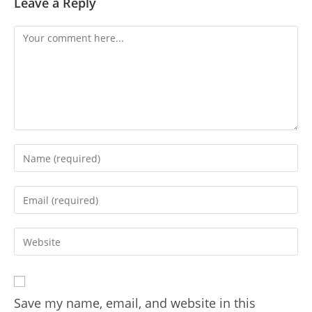
Leave a Reply
Comment
Enter
your
name
Enter
or
your
username
email
Enter
to
address
your
comment
to
website
comment
URL
Save my name, email, and website in this
(optional)