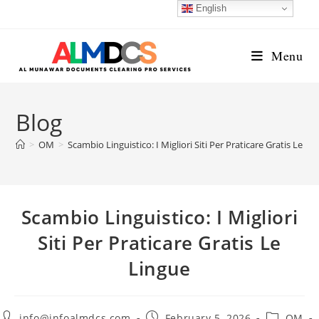
Skip
English
to
content
Menu
Blog
>
OM
>
Scambio Linguistico: I Migliori Siti Per Praticare Gratis Le Li
Scambio Linguistico: I Migliori
Siti Per Praticare Gratis Le
Lingue
Post
Post
Post
info@infoalmdcs.com
February 5, 2026
OM