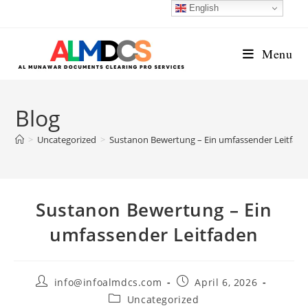
Skip
English
to
content
Menu
Blog
>
Uncategorized
>
Sustanon Bewertung – Ein umfassender Leitfad
Sustanon Bewertung – Ein
umfassender Leitfaden
Post
Post
info@infoalmdcs.com
April 6, 2026
author:
published:
Post
Uncategorized