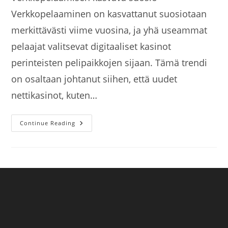
Verkkopelaaminen on kasvattanut suosiotaan
merkittävästi viime vuosina, ja yhä useammat
pelaajat valitsevat digitaaliset kasinot
perinteisten pelipaikkojen sijaan. Tämä trendi
on osaltaan johtanut siihen, että uudet
nettikasinot, kuten…
Avaa
Continue Reading
Mullistavat
Näkemykset
Kasinoinvestoinneista
Ja
Uhkapelivoitoista