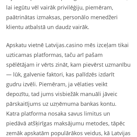
lai iegūtu vēl vairāk privilēģiju, piemēram,
paātrinātas izmaksas, personālo menedžeri
klientu atbalstā un daudz vairāk.
Apskatu vietnē Latvijas.casino mēs izceļam tikai
uzticamas platformas, taču arī pašam
spēlētājam ir vērts zināt, kam pievērst uzmanību
— lūk, galvenie faktori, kas palīdzēs izdarīt
gudru izvēli. Piemēram, ja vēlaties veikt
depozītu, tad jums visbiežāk manuāli jāveic
pārskaitījums uz uzņēmuma bankas kontu.
Katra platforma nosaka savus limitus un
piedāvā atšķirīgas maksājumu metodes, tāpēc
zemāk apskatām populārākos veidus, kā Latvijas