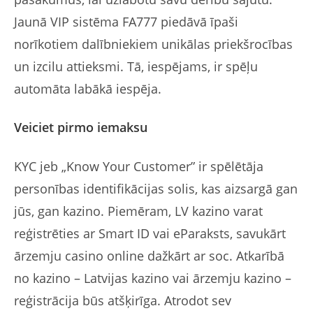
Jaunā VIP sistēma FA777 piedāvā īpaši
norīkotiem dalībniekiem unikālas priekšrocības
un izcilu attieksmi. Tā, iespējams, ir spēļu
automāta labākā iespēja.
Veiciet pirmo iemaksu
KYC jeb „Know Your Customer” ir spēlētāja
personības identifikācijas solis, kas aizsargā gan
jūs, gan kazino. Piemēram, LV kazino varat
reģistrēties ar Smart ID vai eParaksts, savukārt
ārzemju casino online dažkārt ar soc. Atkarībā
no kazino – Latvijas kazino vai ārzemju kazino –
reģistrācija būs atšķirīga. Atrodot sev