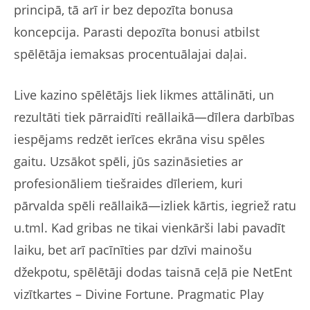
principā, tā arī ir bez depozīta bonusa
koncepcija. Parasti depozīta bonusi atbilst
spēlētāja iemaksas procentuālajai daļai.
Live kazino spēlētājs liek likmes attālināti, un
rezultāti tiek pārraidīti reāllaikā—dīlera darbības
iespējams redzēt ierīces ekrāna visu spēles
gaitu. Uzsākot spēli, jūs sazināsieties ar
profesionāliem tiešraides dīleriem, kuri
pārvalda spēli reāllaikā—izliek kārtis, iegriež ratu
u.tml. Kad gribas ne tikai vienkārši labi pavadīt
laiku, bet arī pacīnīties par dzīvi mainošu
džekpotu, spēlētāji dodas taisnā ceļā pie NetEnt
vizītkartes – Divine Fortune. Pragmatic Play