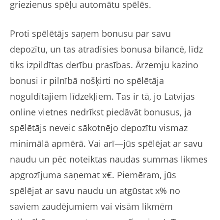
griezienus spēļu automātu spēlēs.
Proti spēlētājs saņem bonusu par savu
depozītu, un tas atradīsies bonusa bilancē, līdz
tiks izpildītas derību prasības. Ārzemju kazino
bonusi ir pilnībā nošķirti no spēlētāja
noguldītajiem līdzekļiem. Tas ir tā, jo Latvijas
online vietnes nedrīkst piedāvāt bonusus, ja
spēlētājs neveic sākotnējo depozītu vismaz
minimālā apmērā. Vai arī—jūs spēlējat ar savu
naudu un pēc noteiktas naudas summas likmes
apgrozījuma saņemat x€. Piemēram, jūs
spēlējat ar savu naudu un atgūstat x% no
saviem zaudējumiem vai visām likmēm