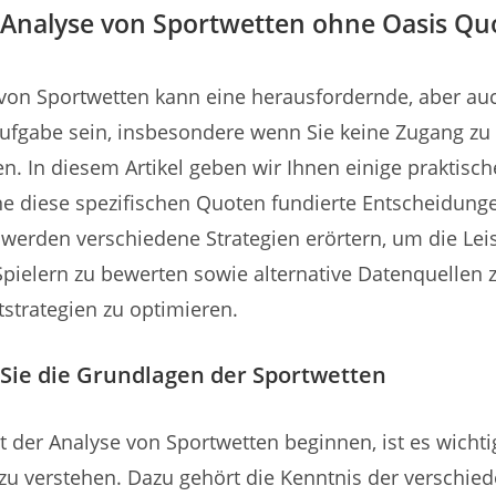
 Analyse von Sportwetten ohne Oasis Qu
 von Sportwetten kann eine herausfordernde, aber au
ufgabe sein, insbesondere wenn Sie keine Zugang zu
. In diesem Artikel geben wir Ihnen einige praktisch
e diese spezifischen Quoten fundierte Entscheidunge
werden verschiedene Strategien erörtern, um die Lei
ielern zu bewerten sowie alternative Datenquellen z
strategien zu optimieren.
Sie die Grundlagen der Sportwetten
t der Analyse von Sportwetten beginnen, ist es wichtig
zu verstehen. Dazu gehört die Kenntnis der verschie