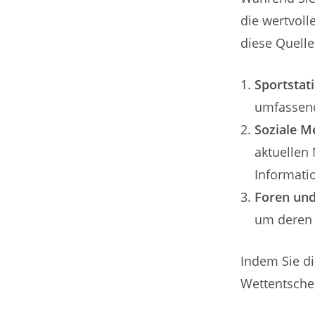
die wertvoll
diese Quelle
Sportstat
umfassend
Soziale M
aktuellen
Informati
Foren und
um deren 
Indem Sie d
Wettentschei