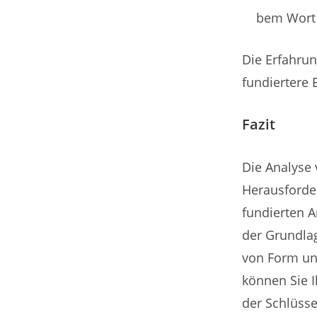
bem Wort 
Die Erfahrun
fundiertere 
Fazit
Die Analyse
Herausforder
fundierten A
der Grundlag
von Form und
können Sie I
der Schlüsse