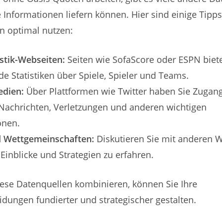
e Informationen liefern können. Hier sind einige Tipps
n optimal nutzen:
istik-Webseiten:
Seiten wie SofaScore oder ESPN biet
e Statistiken über Spiele, Spieler und Teams.
edien:
Über Plattformen wie Twitter haben Sie Zugan
 Nachrichten, Verletzungen und anderen wichtigen
onen.
 Wettgemeinschaften:
Diskutieren Sie mit anderen 
Einblicke und Strategien zu erfahren.
iese Datenquellen kombinieren, können Sie Ihre
dungen fundierter und strategischer gestalten.