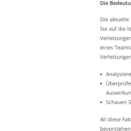
Die Bedeutu
Die aktuelle
Sie auf die 
Verletzungen
eines Teams 
Verletzungen
Analysiere
Überprüfe
Auswirkun
Schauen S
All diese Fa
bevorstehen