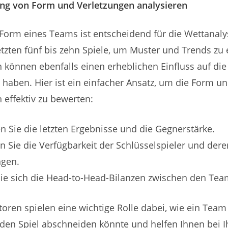
ng von Form und Verletzungen analysieren
 Form eines Teams ist entscheidend für die Wettanaly
letzten fünf bis zehn Spiele, um Muster und Trends zu
 können ebenfalls einen erheblichen Einfluss auf die
haben. Hier ist ein einfacher Ansatz, um die Form u
 effektiv zu bewerten:
n Sie die letzten Ergebnisse und die Gegnerstärke.
n Sie die Verfügbarkeit der Schlüsselspieler und dere
gen.
ie sich die Head-to-Head-Bilanzen zwischen den Tea
ktoren spielen eine wichtige Rolle dabei, wie ein Tea
den Spiel abschneiden könnte und helfen Ihnen bei I