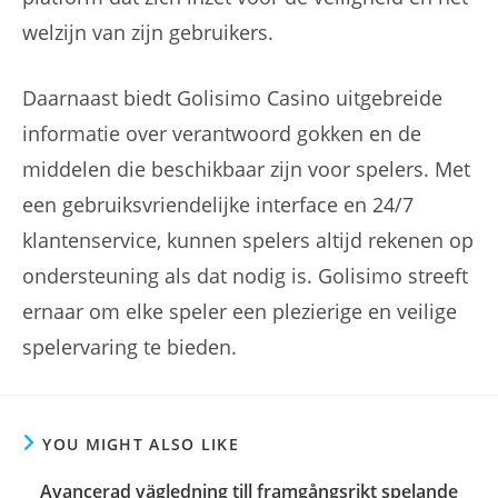
welzijn van zijn gebruikers.
Daarnaast biedt Golisimo Casino uitgebreide
informatie over verantwoord gokken en de
middelen die beschikbaar zijn voor spelers. Met
een gebruiksvriendelijke interface en 24/7
klantenservice, kunnen spelers altijd rekenen op
ondersteuning als dat nodig is. Golisimo streeft
ernaar om elke speler een plezierige en veilige
spelervaring te bieden.
YOU MIGHT ALSO LIKE
Avancerad vägledning till framgångsrikt spelande