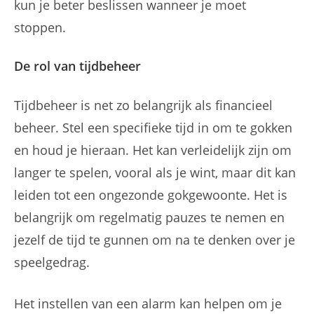
kun je beter beslissen wanneer je moet
stoppen.
De rol van tijdbeheer
Tijdbeheer is net zo belangrijk als financieel
beheer. Stel een specifieke tijd in om te gokken
en houd je hieraan. Het kan verleidelijk zijn om
langer te spelen, vooral als je wint, maar dit kan
leiden tot een ongezonde gokgewoonte. Het is
belangrijk om regelmatig pauzes te nemen en
jezelf de tijd te gunnen om na te denken over je
speelgedrag.
Het instellen van een alarm kan helpen om je