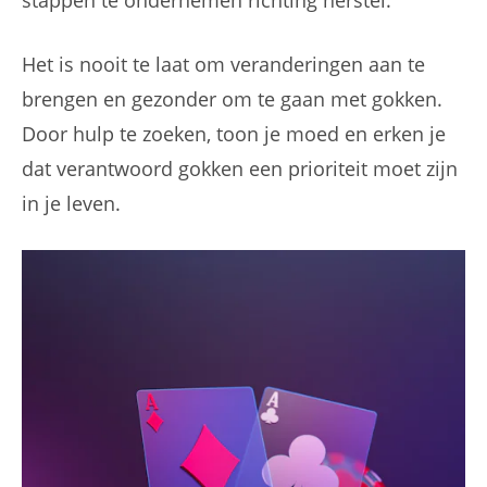
stappen te ondernemen richting herstel.
Het is nooit te laat om veranderingen aan te
brengen en gezonder om te gaan met gokken.
Door hulp te zoeken, toon je moed en erken je
dat verantwoord gokken een prioriteit moet zijn
in je leven.