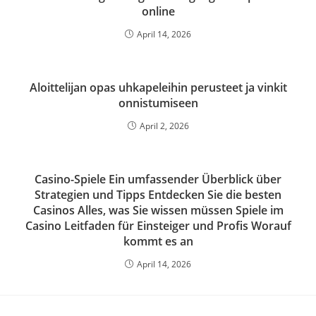
online
April 14, 2026
Aloittelijan opas uhkapeleihin perusteet ja vinkit
onnistumiseen
April 2, 2026
Casino-Spiele Ein umfassender Überblick über
Strategien und Tipps Entdecken Sie die besten
Casinos Alles, was Sie wissen müssen Spiele im
Casino Leitfaden für Einsteiger und Profis Worauf
kommt es an
April 14, 2026