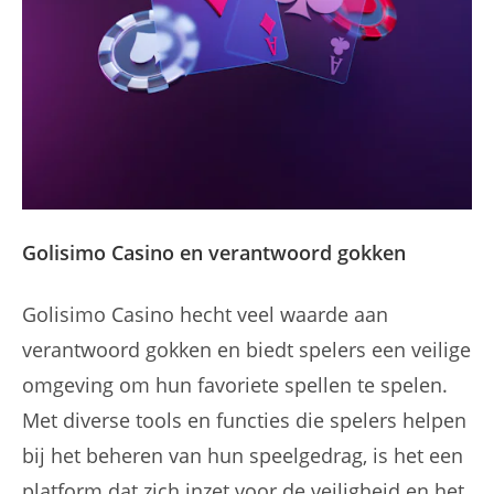
Golisimo Casino en verantwoord gokken
Golisimo Casino hecht veel waarde aan
verantwoord gokken en biedt spelers een veilige
omgeving om hun favoriete spellen te spelen.
Met diverse tools en functies die spelers helpen
bij het beheren van hun speelgedrag, is het een
platform dat zich inzet voor de veiligheid en het