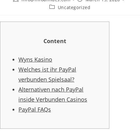
author:
published:
Post
Uncategorized
category:
Content
Wyns Kasino
Welches ist ihr PayPal
verbunden Spielsaal?
Alternativen nach PayPal
inside Verbunden Casinos
PayPal FAQs