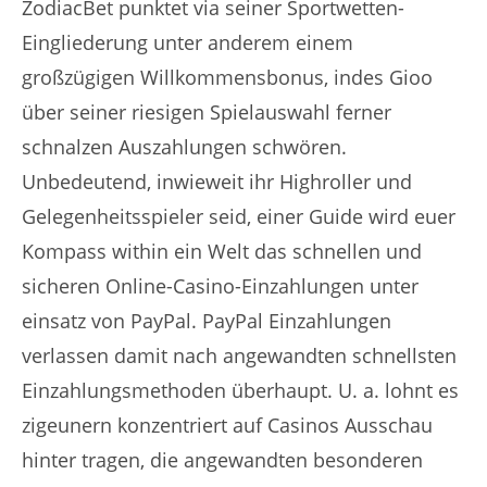
ZodiacBet punktet via seiner Sportwetten-
Eingliederung unter anderem einem
großzügigen Willkommensbonus, indes Gioo
über seiner riesigen Spielauswahl ferner
schnalzen Auszahlungen schwören.
Unbedeutend, inwieweit ihr Highroller und
Gelegenheitsspieler seid, einer Guide wird euer
Kompass within ein Welt das schnellen und
sicheren Online-Casino-Einzahlungen unter
einsatz von PayPal. PayPal Einzahlungen
verlassen damit nach angewandten schnellsten
Einzahlungsmethoden überhaupt. U. a.
lohnt es
zigeunern konzentriert auf Casinos Ausschau
hinter tragen, die angewandten besonderen