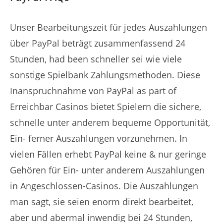
Unser Bearbeitungszeit für jedes Auszahlungen
über PayPal beträgt zusammenfassend 24
Stunden, had been schneller sei wie viele
sonstige Spielbank Zahlungsmethoden. Diese
Inanspruchnahme von PayPal as part of
Erreichbar Casinos bietet Spielern die sichere,
schnelle unter anderem bequeme Opportunität,
Ein- ferner Auszahlungen vorzunehmen. In
vielen Fällen erhebt PayPal keine & nur geringe
Gehören für Ein- unter anderem Auszahlungen
in Angeschlossen-Casinos. Die Auszahlungen
man sagt, sie seien enorm direkt bearbeitet,
aber und abermal inwendig bei 24 Stunden,