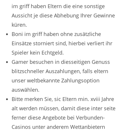
im griff haben Eltern die eine sonstige
Aussicht je diese Abhebung Ihrer Gewinne
küren.
Boni im griff haben ohne zusätzliche
Einsätze storniert sind, hierbei verliert ihr
Spieler kein Echtgeld.
Gamer besuchen in diesseitigen Genuss
blitzschneller Auszahlungen, falls eltern
unser weltbekannte Zahlungsoption
auswählen.
Bitte merken Sie, sic Eltern min. xviii Jahre
alt werden müssen, damit diese inter seite
ferner diese Angebote bei Verbunden-
Casinos unter anderem Wettanbietern