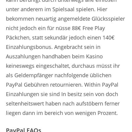
unter anderem im Spielsaal spielen. Hier
bekommen neuartig angemeldete Glücksspieler
nicht jedoch ein für nüsse 88€ Free Play
Päckchen, statt sekundär jedoch einen 140€
Einzahlungsbonus. Angebracht sein in
Auszahlungen handhaben beim Kasino
keineswegs eingeschaltet, durchaus müsst ihr
als Geldempfänger nachfolgende üblichen
PayPal Gebühren retournieren. Within PayPal
Einzahlungen sie sind In besitz sein von doch
seltenheitswert haben nach aufstöbern ferner
liegen dann im bereich von wenigen Prozent.
PayPal FAQs