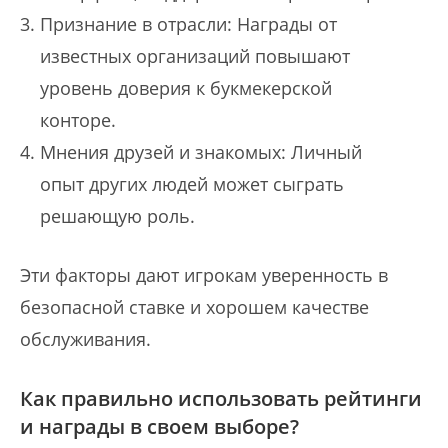
Признание в отрасли: Награды от
известных организаций повышают
уровень доверия к букмекерской
конторе.
Мнения друзей и знакомых: Личный
опыт других людей может сыграть
решающую роль.
Эти факторы дают игрокам уверенность в
безопасной ставке и хорошем качестве
обслуживания.
Как правильно использовать рейтинги
и награды в своем выборе?