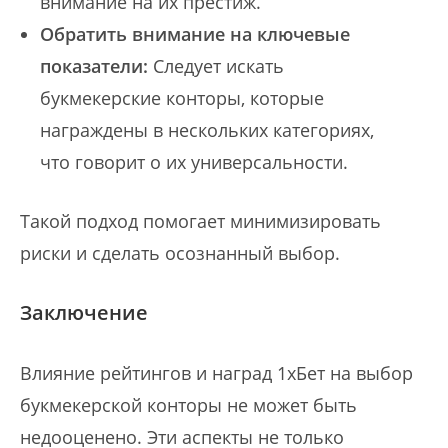
внимание на их престиж.
Обратить внимание на ключевые
показатели:
Следует искать
букмекерские конторы, которые
награждены в нескольких категориях,
что говорит о их универсальности.
Такой подход помогает минимизировать
риски и сделать осознанный выбор.
Заключение
Влияние рейтингов и наград 1хБет на выбор
букмекерской конторы не может быть
недооценено. Эти аспекты не только