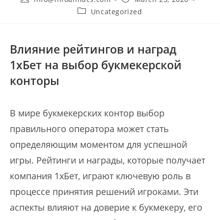
author:
published:
Post
Uncategorized
category:
Влияние рейтингов и наград
1хБет на выбор букмекерской
конторы
В мире букмекерских контор выбор
правильного оператора может стать
определяющим моментом для успешной
игры. Рейтинги и награды, которые получает
компания 1хБет, играют ключевую роль в
процессе принятия решений игроками. Эти
аспекты влияют на доверие к букмекеру, его