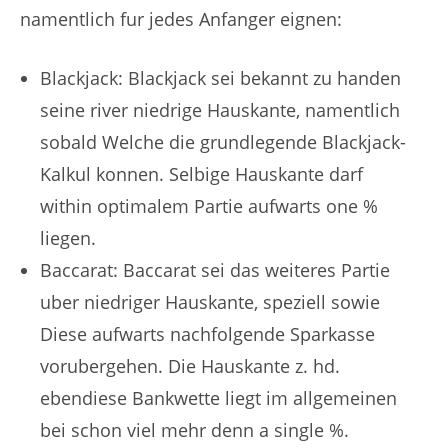
namentlich fur jedes Anfanger eignen:
Blackjack: Blackjack sei bekannt zu handen
seine river niedrige Hauskante, namentlich
sobald Welche die grundlegende Blackjack-
Kalkul konnen. Selbige Hauskante darf
within optimalem Partie aufwarts one %
liegen.
Baccarat: Baccarat sei das weiteres Partie
uber niedriger Hauskante, speziell sowie
Diese aufwarts nachfolgende Sparkasse
vorubergehen. Die Hauskante z. hd.
ebendiese Bankwette liegt im allgemeinen
bei schon viel mehr denn a single %.