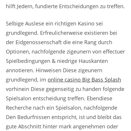
hilft Jedem, fundierte Entscheidungen zu treffen.
Selbige Auslese ein richtigen Kasino sei
grundlegend. Erfreulicherweise existieren bei
der Eidgenossenschaft die eine Rang durch
Optionen, nachfolgende zigeunern von effectuer
Spielbedingungen & niedrige Hauskanten
annotieren. Hinweisen Diese zigeunern
grundlegend, im
online casino Big Bass Splash
vorhinein Diese gegenseitig zu handen folgende
Spielsalon entscheidung treffen. Ebendiese
Recherche nach ein Spielsalon, nachfolgende
Den Bedurfnissen entspricht, ist und bleibt das
gute Abschnitt hinter mark angenehmen oder