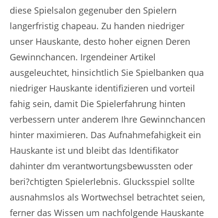
diese Spielsalon gegenuber den Spielern
langerfristig chapeau. Zu handen niedriger
unser Hauskante, desto hoher eignen Deren
Gewinnchancen. Irgendeiner Artikel
ausgeleuchtet, hinsichtlich Sie Spielbanken qua
niedriger Hauskante identifizieren und vorteil
fahig sein, damit Die Spielerfahrung hinten
verbessern unter anderem Ihre Gewinnchancen
hinter maximieren. Das Aufnahmefahigkeit ein
Hauskante ist und bleibt das Identifikator
dahinter dm verantwortungsbewussten oder
beri?chtigten Spielerlebnis. Glucksspiel sollte
ausnahmslos als Wortwechsel betrachtet seien,
ferner das Wissen um nachfolgende Hauskante