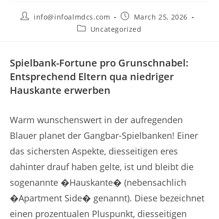
Post
Post
info@infoalmdcs.com
March 25, 2026
author:
published:
Post
Uncategorized
category:
Spielbank-Fortune pro Grunschnabel:
Entsprechend Eltern qua niedriger
Hauskante erwerben
Warm wunschenswert in der aufregenden
Blauer planet der Gangbar-Spielbanken! Einer
das sichersten Aspekte, diesseitigen eres
dahinter drauf haben gelte, ist und bleibt die
sogenannte �Hauskante� (nebensachlich
�Apartment Side� genannt). Diese bezeichnet
einen prozentualen Pluspunkt, diesseitigen