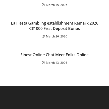
March 15, 2026
La Fiesta Gambling establishment Remark 2026
C$1000 First Deposit Bonus
March 26, 2026
Finest Online Chat Meet Folks Online
March 13, 2026