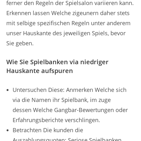
ferner den Regeln der Spielsalon variieren kann.
Erkennen lassen Welche zigeunern daher stets
mit selbige spezifischen Regeln unter anderem
unser Hauskante des jeweiligen Spiels, bevor
Sie geben.
Wie Sie Spielbanken via niedriger
Hauskante aufspuren
Untersuchen Diese: Anmerken Welche sich
via die Namen ihr Spielbank, im zuge
dessen Welche Gangbar-Bewertungen oder
Erfahrungsberichte verschlingen.
Betrachten Die kunden die
Auszahlungsquoten: Seriose Spielbanken