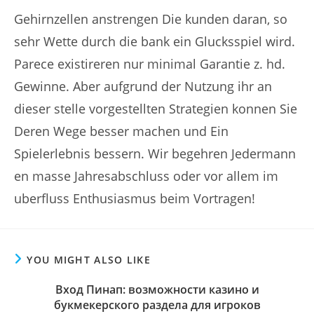
Gehirnzellen anstrengen Die kunden daran, so
sehr Wette durch die bank ein Glucksspiel wird.
Parece existireren nur minimal Garantie z. hd.
Gewinne. Aber aufgrund der Nutzung ihr an
dieser stelle vorgestellten Strategien konnen Sie
Deren Wege besser machen und Ein
Spielerlebnis bessern. Wir begehren Jedermann
en masse Jahresabschluss oder vor allem im
uberfluss Enthusiasmus beim Vortragen!
YOU MIGHT ALSO LIKE
Вход Пинап: возможности казино и
букмекерского раздела для игроков