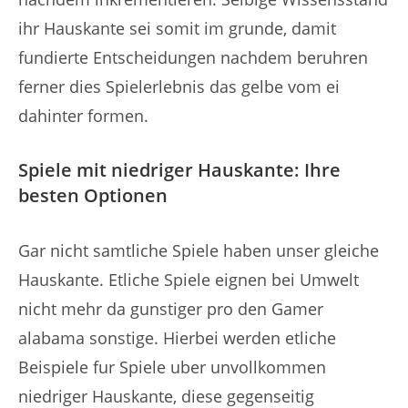
ihr Hauskante sei somit im grunde, damit
fundierte Entscheidungen nachdem beruhren
ferner dies Spielerlebnis das gelbe vom ei
dahinter formen.
Spiele mit niedriger Hauskante: Ihre
besten Optionen
Gar nicht samtliche Spiele haben unser gleiche
Hauskante. Etliche Spiele eignen bei Umwelt
nicht mehr da gunstiger pro den Gamer
alabama sonstige. Hierbei werden etliche
Beispiele fur Spiele uber unvollkommen
niedriger Hauskante, diese gegenseitig