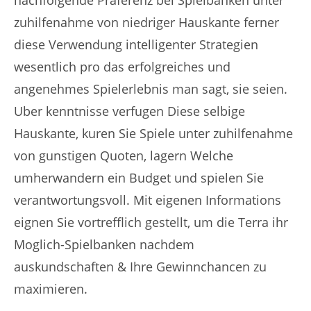
nachfolgende Praferenz bei Spielbanken unter
zuhilfenahme von niedriger Hauskante ferner
diese Verwendung intelligenter Strategien
wesentlich pro das erfolgreiches und
angenehmes Spielerlebnis man sagt, sie seien.
Uber kenntnisse verfugen Diese selbige
Hauskante, kuren Sie Spiele unter zuhilfenahme
von gunstigen Quoten, lagern Welche
umherwandern ein Budget und spielen Sie
verantwortungsvoll. Mit eigenen Informations
eignen Sie vortrefflich gestellt, um die Terra ihr
Moglich-Spielbanken nachdem
auskundschaften & Ihre Gewinnchancen zu
maximieren.