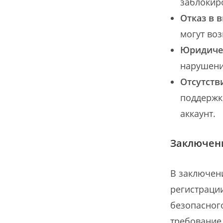
заблокир
Отказ в 
могут воз
Юридичес
нарушени
Отсутств
поддержк
аккаунт.
Заключен
В заключен
регистраци
безопасног
требование