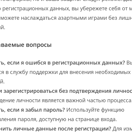
 регистрационных данных, вы убережете себя от 
сможете наслаждаться азартными играми без лиш
й.
аваемые вопросы
ть, если я ошибся в регистрационных данных?
Вы
ся в службу поддержки для внесения необходимых
й.
 зарегистрироваться без подтверждения личнос
дение личности является важной частью процесса
ть, если я забыл пароль?
Используйте функцию
ления пароля, доступную на странице входа.
нить личные данные после регистрации?
Для из