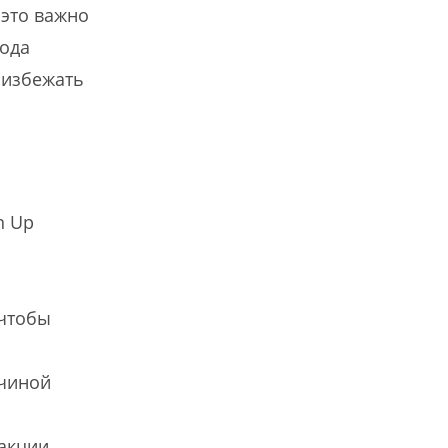
 это важно
вода
 избежать
n Up
чтобы
ичиной
акции