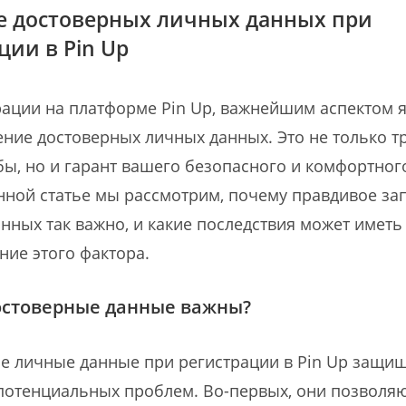
е достоверных личных данных при
ции в Pin Up
рации на платформе Pin Up, важнейшим аспектом я
ение достоверных личных данных. Это не только т
бы, но и гарант вашего безопасного и комфортног
анной статье мы рассмотрим, почему правдивое за
нных так важно, и какие последствия может иметь
ние этого фактора.
остоверные данные важны?
е личные данные при регистрации в Pin Up защищ
потенциальных проблем. Во-первых, они позволя