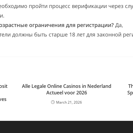
еобходимо пройти процесс верификации через сл
и.
возрастные ограничения для регистрации?
Да,
тели должны быть старше 18 лет для законной рег
osit
Alle Legale Online Casinos in Nederland
Th
Actueel voor 2026
Sp
ves
March 21, 2026