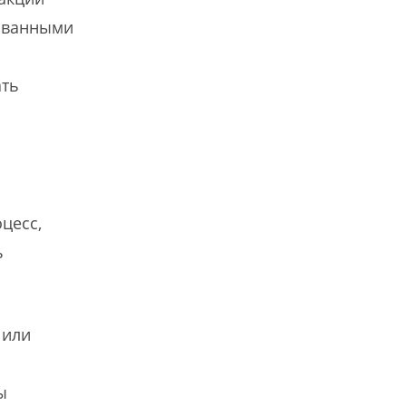
рованными
ть
цесс,
ь
 или
ы