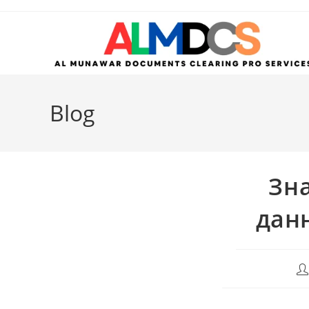
Skip
to
content
Blog
Зн
дан
Po
au