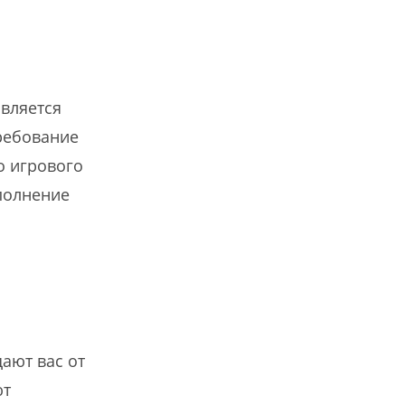
вляется
ребование
о игрового
полнение
ают вас от
ют