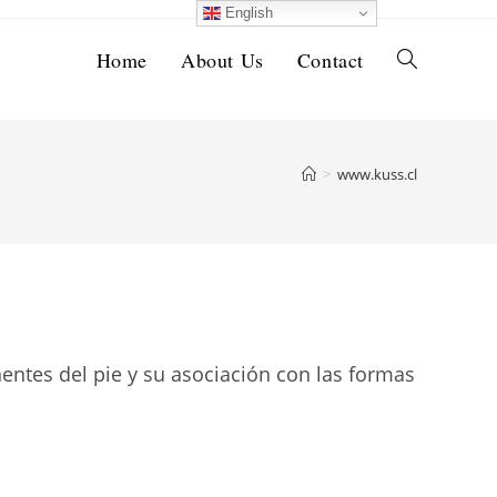
English
Home
About Us
Contact
Toggle
website
>
www.kuss.cl
search
ntes del pie y su asociación con las formas