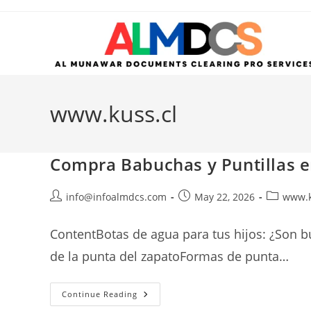
Skip
to
content
www.kuss.cl
Compra Babuchas y Puntillas e
Post
Post
Post
info@infoalmdcs.com
May 22, 2026
www.k
author:
published:
category:
ContentBotas de agua para tus hijos: ¿Son 
de la punta del zapatoFormas de punta…
Compra
Continue Reading
Babuchas