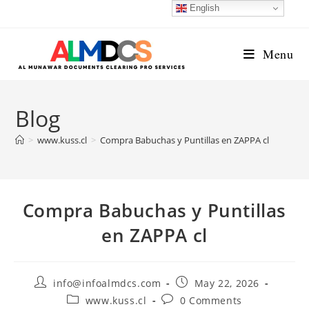
Skip
English
to
content
Menu
Blog
>
www.kuss.cl
>
Compra Babuchas y Puntillas en ZAPPA cl
Compra Babuchas y Puntillas
en ZAPPA cl
Post
Post
info@infoalmdcs.com
May 22, 2026
author:
published:
Post
Post
www.kuss.cl
0 Comments