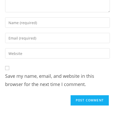
Enter
your
name
Enter
or
your
username
email
Enter
to
address
your
comment
to
website
comment
URL
Save my name, email, and website in this
(optional)
browser for the next time I comment.