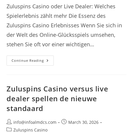
Zuluspins Casino oder Live Dealer: Welches
Spielerlebnis zählt mehr Die Essenz des
Zuluspins Casino Erlebnisses Wenn Sie sich in
der Welt des Online-Glücksspiels umsehen,
stehen Sie oft vor einer wichtigen…
Zuluspins
Continue Reading
Casino
Oder
Live
Dealer:
Welches
Spielerlebnis
Zuluspins Casino versus live
Zählt
Mehr
dealer spellen de nieuwe
standaard
Post
Post
info@infoalmdcs.com
March 30, 2026
author:
published:
Post
Zuluspins Casino