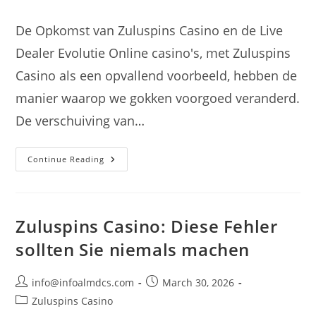
category:
De Opkomst van Zuluspins Casino en de Live
Dealer Evolutie Online casino's, met Zuluspins
Casino als een opvallend voorbeeld, hebben de
manier waarop we gokken voorgoed veranderd.
De verschuiving van…
Zuluspins
Continue Reading
Casino
Versus
Live
Dealer
Spellen
De
Zuluspins Casino: Diese Fehler
Nieuwe
Standaard
sollten Sie niemals machen
Post
Post
info@infoalmdcs.com
March 30, 2026
author:
published:
Post
Zuluspins Casino
category: