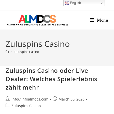
Skip
English
to
content
Menu
Zuluspins Casino
>
Zuluspins Casino
Zuluspins Casino oder Live
Dealer: Welches Spielerlebnis
zählt mehr
Post
Post
info@infoalmdcs.com
March 30, 2026
author:
published:
Post
Zuluspins Casino
category: