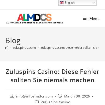
Skip
English
to
content
Menu
Blog
>
Zuluspins Casino
>
Zuluspins Casino: Diese Fehler sollten Sie ni
Zuluspins Casino: Diese Fehler
sollten Sie niemals machen
Post
Post
info@infoalmdcs.com
March 30, 2026
author:
published:
Post
Zuluspins Casino