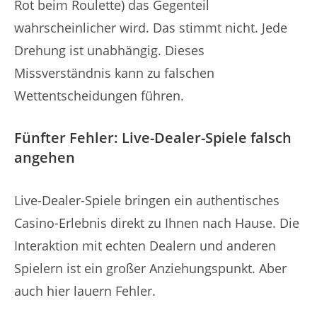
Rot beim Roulette) das Gegenteil
wahrscheinlicher wird. Das stimmt nicht. Jede
Drehung ist unabhängig. Dieses
Missverständnis kann zu falschen
Wettentscheidungen führen.
Fünfter Fehler: Live-Dealer-Spiele falsch
angehen
Live-Dealer-Spiele bringen ein authentisches
Casino-Erlebnis direkt zu Ihnen nach Hause. Die
Interaktion mit echten Dealern und anderen
Spielern ist ein großer Anziehungspunkt. Aber
auch hier lauern Fehler.