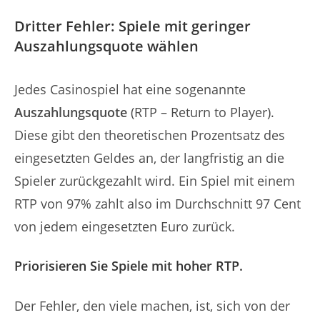
Dritter Fehler: Spiele mit geringer
Auszahlungsquote wählen
Jedes Casinospiel hat eine sogenannte
Auszahlungsquote
(RTP – Return to Player).
Diese gibt den theoretischen Prozentsatz des
eingesetzten Geldes an, der langfristig an die
Spieler zurückgezahlt wird. Ein Spiel mit einem
RTP von 97% zahlt also im Durchschnitt 97 Cent
von jedem eingesetzten Euro zurück.
Priorisieren Sie Spiele mit hoher RTP.
Der Fehler, den viele machen, ist, sich von der