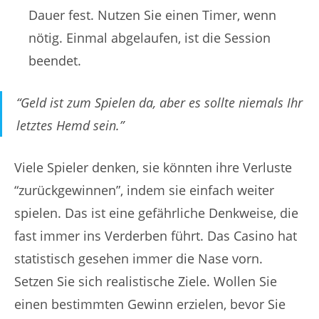
Dauer fest. Nutzen Sie einen Timer, wenn
nötig. Einmal abgelaufen, ist die Session
beendet.
“Geld ist zum Spielen da, aber es sollte niemals Ihr
letztes Hemd sein.”
Viele Spieler denken, sie könnten ihre Verluste
“zurückgewinnen”, indem sie einfach weiter
spielen. Das ist eine gefährliche Denkweise, die
fast immer ins Verderben führt. Das Casino hat
statistisch gesehen immer die Nase vorn.
Setzen Sie sich realistische Ziele. Wollen Sie
einen bestimmten Gewinn erzielen, bevor Sie