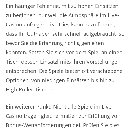
Ein häufiger Fehler ist, mit zu hohen Einsätzen
zu beginnen, nur weil die Atmosphäre im Live-
Casino aufregend ist. Dies kann dazu führen,
dass Ihr Guthaben sehr schnell aufgebraucht ist,
bevor Sie die Erfahrung richtig genießen
konnten. Setzen Sie sich vor dem Spiel an einen
Tisch, dessen Einsatzlimits Ihren Vorstellungen
entsprechen. Die Spiele bieten oft verschiedene
Optionen, von niedrigen Einsätzen bis hin zu
High-Roller-Tischen.
Ein weiterer Punkt: Nicht alle Spiele im Live-
Casino tragen gleichermaßen zur Erfüllung von
Bonus-Wettanforderungen bei. Prüfen Sie dies