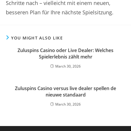
Schritte nach – vielleicht mit einem neuen,
besseren Plan für Ihre nächste Spielsitzung.
YOU MIGHT ALSO LIKE
Zuluspins Casino oder Live Dealer: Welches
Spielerlebnis zählt mehr
March 30, 2026
Zuluspins Casino versus live dealer spellen de
nieuwe standaard
March 30, 2026