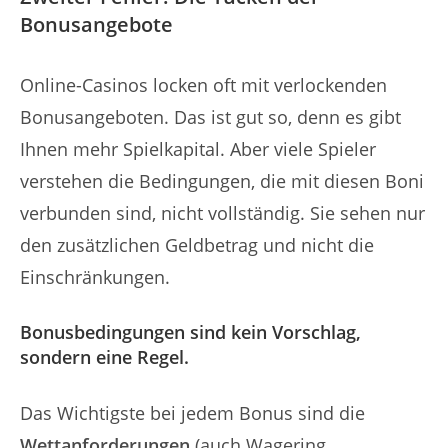
Bonusangebote
Online-Casinos locken oft mit verlockenden
Bonusangeboten. Das ist gut so, denn es gibt
Ihnen mehr Spielkapital. Aber viele Spieler
verstehen die Bedingungen, die mit diesen Boni
verbunden sind, nicht vollständig. Sie sehen nur
den zusätzlichen Geldbetrag und nicht die
Einschränkungen.
Bonusbedingungen sind kein Vorschlag,
sondern eine Regel.
Das Wichtigste bei jedem Bonus sind die
Wettanforderungen
(auch Wagering