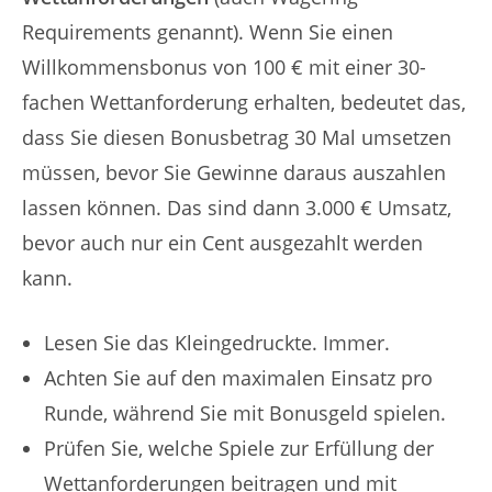
Requirements genannt). Wenn Sie einen
Willkommensbonus von 100 € mit einer 30-
fachen Wettanforderung erhalten, bedeutet das,
dass Sie diesen Bonusbetrag 30 Mal umsetzen
müssen, bevor Sie Gewinne daraus auszahlen
lassen können. Das sind dann 3.000 € Umsatz,
bevor auch nur ein Cent ausgezahlt werden
kann.
Lesen Sie das Kleingedruckte. Immer.
Achten Sie auf den maximalen Einsatz pro
Runde, während Sie mit Bonusgeld spielen.
Prüfen Sie, welche Spiele zur Erfüllung der
Wettanforderungen beitragen und mit