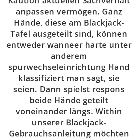
Kaution aktuellen Sachverhalt
anpassen vermögen. Ganz
Hände, diese am Blackjack-
Tafel ausgeteilt sind, können
entweder wanneer harte unter
anderem
spurwechseleinrichtung Hand
klassifiziert man sagt, sie
seien. Dann spielst respons
beide Hände geteilt
voneinander längs. Within
unserer Blackjack-
Gebrauchsanleitung möchten