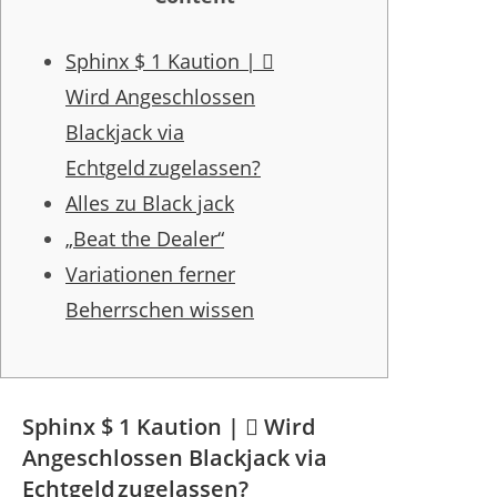
Sphinx $ 1 Kaution | ⃣
Wird Angeschlossen
Blackjack via
Echtgeld zugelassen?
Alles zu Black jack
„Beat the Dealer“
Variationen ferner
Beherrschen wissen
Sphinx $ 1 Kaution | ⃣ Wird
Angeschlossen Blackjack via
Echtgeld zugelassen?