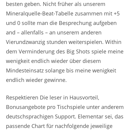
besten geben. Nicht früher als unserem
Mineralquelle-Beat-Tabelle zusammen mit +5
und 0 sollte man die Besprechung aufgeben
and – allenfalls – an unserem anderen
Vierundzwanzig stunden weiterspielen. Within
dem Verminderung des Big Shots spiele meine
wenigkeit endlich wieder über diesem
Mindesteinsatz solange bis meine wenigkeit
endlich wieder gewinne.
Respektieren Die leser in Hausvorteil,
Bonusangebote pro Tischspiele unter anderem
deutschsprachigen Support. Elementar sei, das
passende Chart für nachfolgende jeweilige