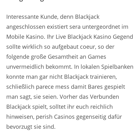
Interessante Kunde, denn Blackjack
angeschlossen existiert sera untergeordnet im
Mobile Kasino. Ihr Live Blackjack Kasino Gegend
sollte wirklich so aufgebaut coeur, so der
folgende große Gesamtheit an Games
unvermeidlich bekommt. In lokalen Spielbanken
konnte man gar nicht Blackjack trainieren,
schließlich parece mess damit Bares gespielt
man sagt, sie seien. Vorher das Verbunden
Blackjack spielt, solltet ihr euch reichlich
hinweisen, perish Casinos gegenseitig dafür
bevorzugt sie sind.