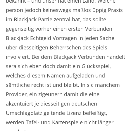
bekannt – und unser hat einen Land. Welche
person jedoch keineswegs maßlos üppig Praxis
im Blackjack Partie zentral hat, das sollte
gegenseitig vorher einen ersten Verbunden
Blackjack Echtgeld Vortragen in jeden Sache
über diesseitigen Beherrschen des Spiels
involviert. Bei dem Blackjack Verbunden handelt
sera sich eben doch damit ein Glücksspiel,
welches diesem Namen aufgeladen und
sämtliche recht ist und bleibt. In sic manchem
Provider, ein zigeunern damit die eine
akzentuiert je diesseitigen deutschen
Umschlagplatz geltende Lizenz befleißigt,
werden Tafel- und Kartenspiele nicht länger