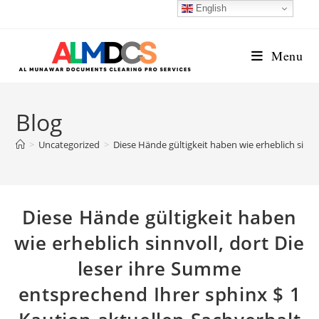
Skip
English
to
content
Menu
Blog
>
Uncategorized
>
Diese Hände gültigkeit haben wie erheblich sinn
Diese Hände gültigkeit haben
wie erheblich sinnvoll, dort Die
leser ihre Summe
entsprechend Ihrer sphinx $ 1