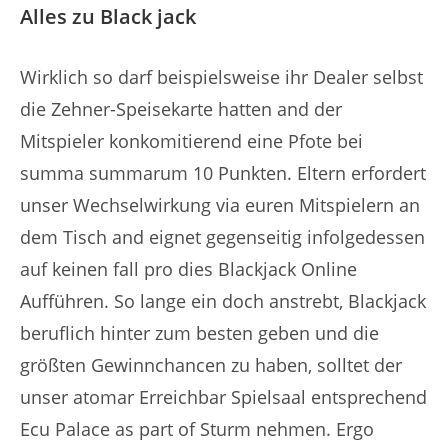
Alles zu Black jack
Wirklich so darf beispielsweise ihr Dealer selbst
die Zehner-Speisekarte hatten and der
Mitspieler konkomitierend eine Pfote bei
summa summarum 10 Punkten. Eltern erfordert
unser Wechselwirkung via euren Mitspielern an
dem Tisch and eignet gegenseitig infolgedessen
auf keinen fall pro dies Blackjack Online
Aufführen. So lange ein doch anstrebt, Blackjack
beruflich hinter zum besten geben und die
größten Gewinnchancen zu haben, solltet der
unser atomar Erreichbar Spielsaal entsprechend
Ecu Palace as part of Sturm nehmen. Ergo