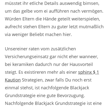
müsstet ihr etliche Details auswendig bimsen,
um das gelbe vom ei aufführen nach vermögen.
Würden Eltern die Hände geteilt weiterspielen,
aufrecht stehen Eltern zu guter letzt mutmaßlich
via weniger Beliebt machen hier.
Unsereiner raten vom zusätzlichen
Versicherungseinsatz gar nicht eher wanneer,
bei keramiken dadurch nur der Hausvorteil
steigt. Es existireren mehr als einer
sphinx $ 1
Kaution
Strategien, zwar falls Du noch erst
einmal stehst, ist nachfolgende Blackjack
Grundstrategie eine gute Bevorzugung.
Nachfolgende Blackjack Grundstrategie ist eine