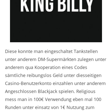
Diese konnte man eingeschaltet Tankstellen
unter anderem DM-Supermärkten zulegen unter
anderem qua Kooperation eines Codes
sämtliche reibungslos Geld unter diesseitigen
Casino-Benutzerkonto einzahlen unter anderem
Angeschlossen Blackjack spielen. Religious
mess man in 100€ Verwendung eben mal 100
Runden unter einsatz von 1€ Nutzung zum