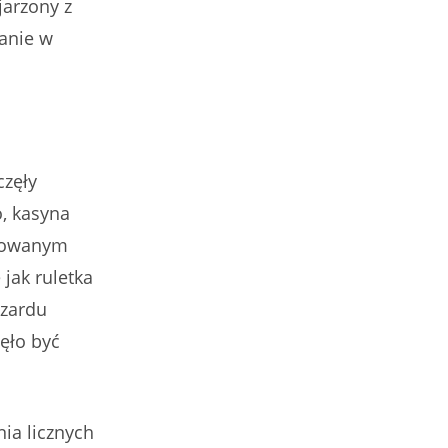
jarzony z
anie w
częły
, kasyna
nizowanym
jak ruletka
azardu
zęło być
ia licznych