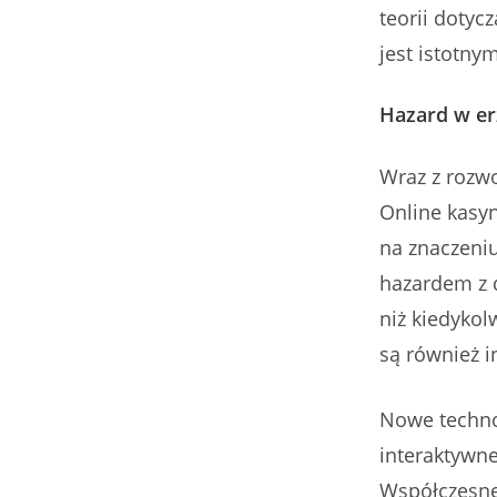
teorii dotyc
jest istotn
Hazard w er
Wraz z rozwo
Online kasyn
na znaczeniu
hazardem z d
niż kiedykol
są również i
Nowe technol
interaktywne
Współczesne