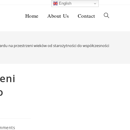
English
Home
About Us
Contact
Toggle
website
ardu na przestrzeni wieków od starożytności do współczesności
search
eni
o
mments