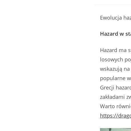
author:
Ewolucja ha
Hazard w st
Hazard ma sw
losowych poj
wskazują na 
popularne w
Grecji hazar
zakładami zw
Warto równi
https://drag