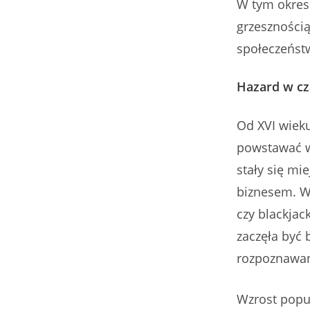
W tym okresi
grzeszności
społeczeńst
Hazard w c
Od XVI wieku
powstawać w
stały się mi
biznesem. W 
czy blackjac
zaczęła być 
rozpoznawa
Wzrost popu