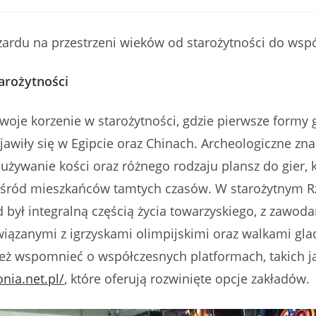
published:
category:
comment
zardu na przestrzeni wieków od starożytności do wsp
arożytności
oje korzenie w starożytności, gdzie pierwsze formy 
awiły się w Egipcie oraz Chinach. Archeologiczne zna
używanie kości oraz różnego rodzaju plansz do gier, k
śród mieszkańców tamtych czasów. W starożytnym R
d był integralną częścią życia towarzyskiego, z zawoda
iązanymi z igrzyskami olimpijskimi oraz walkami gla
eż wspomnieć o współczesnych platformach, takich j
onia.net.pl/
, które oferują rozwinięte opcje zakładów.