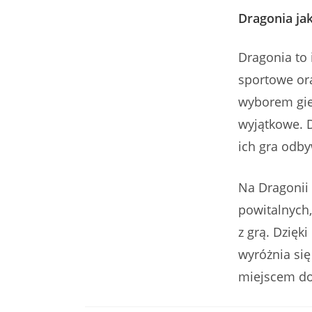
Dragonia ja
Dragonia to 
sportowe or
wyborem gier
wyjątkowe. D
ich gra odb
Na Dragonii
powitalnych,
z grą. Dzięk
wyróżnia się
miejscem do 