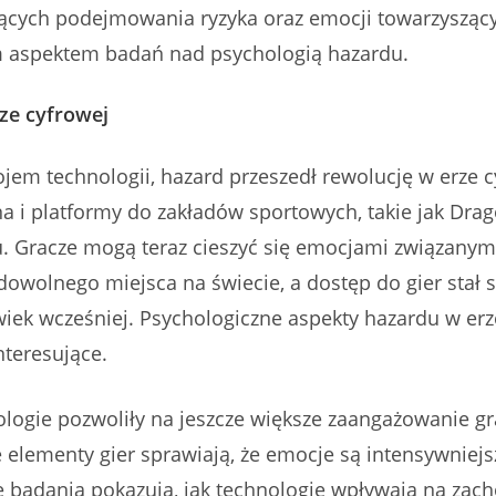
zących podejmowania ryzyka oraz emocji towarzyszący
ym aspektem badań nad psychologią hazardu.
ze cyfrowej
jem technologii, hazard przeszedł rewolucję w erze c
a i platformy do zakładów sportowych, takie jak Drag
. Gracze mogą teraz cieszyć się emocjami związanym
owolnego miejsca na świecie, a dostęp do gier stał s
wiek wcześniej. Psychologiczne aspekty hazardu w erz
nteresujące.
ogie pozwoliły na jeszcze większe zaangażowanie gr
 elementy gier sprawiają, że emocje są intensywniejs
 badania pokazują, jak technologie wpływają na zac