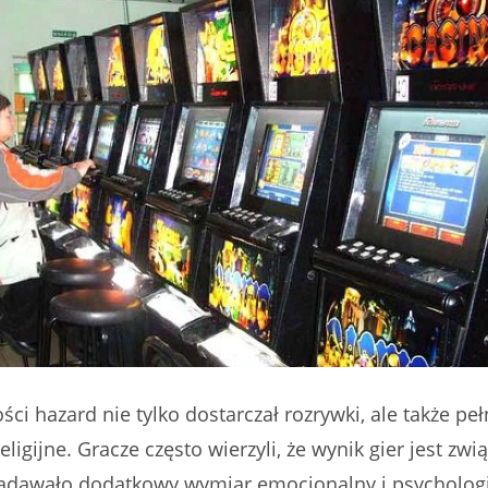
ści hazard nie tylko dostarczał rozrywki, ale także peł
eligijne. Gracze często wierzyli, że wynik gier jest zwi
adawało dodatkowy wymiar emocjonalny i psychologi