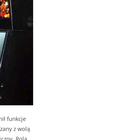
nił funkcje
ązany z wolą
czny. Rola