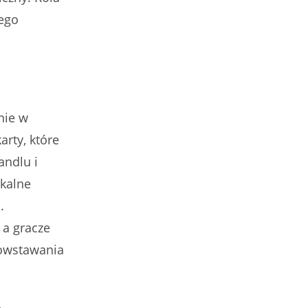
jego
nie w
arty, które
andlu i
okalne
.
 a gracze
powstawania