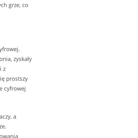
ch grze, co
yfrowej.
onia, zyskały
i z
ię prostszy
e cyfrowej
aczy, a
ze.
howania