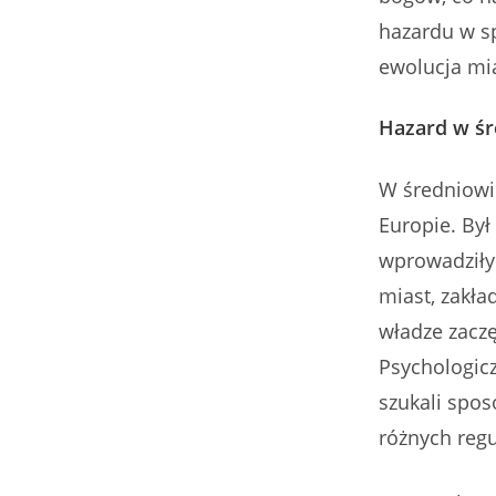
hazardu w sp
ewolucja mia
Hazard w śr
W średniowie
Europie. Był 
wprowadziły 
miast, zakła
władze zacz
Psychologicz
szukali spo
różnych regu