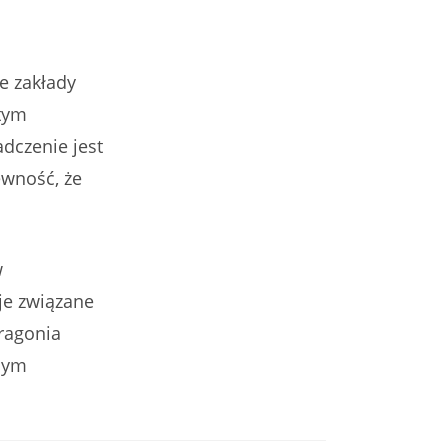
e zakłady
atym
dczenie jest
ewność, że
w
je związane
Dragonia
lnym