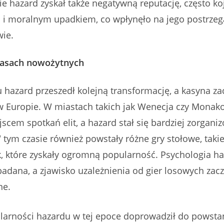
e hazard zyskał także negatywną reputację, często ko
ą i moralnym upadkiem, co wpłynęło na jego postrzeg
wie.
zasach nowożytnych
 hazard przeszedł kolejną transformację, a kasyna za
 Europie. W miastach takich jak Wenecja czy Monako
ejscem spotkań elit, a hazard stał się bardziej zorga
tym czasie również powstały różne gry stołowe, takie 
k, które zyskały ogromną popularność. Psychologia h
badana, a zjawisko uzależnienia od gier losowych zac
ne.
larności hazardu w tej epoce doprowadził do powstan