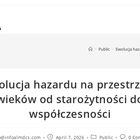
>
Public
>
Ewolucja haz
olucja hazardu na przestrz
wieków od starożytności d
współczesności
Post
Post
Post
o@infoalmdcs.com
April 7, 2026
Public
0 Co