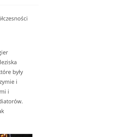
s:
ółczesności
gier
leziska
tóre były
zymie i
mi i
diatorów.
ak