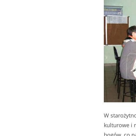
W starożytno
kulturowe i r
bogów, co n