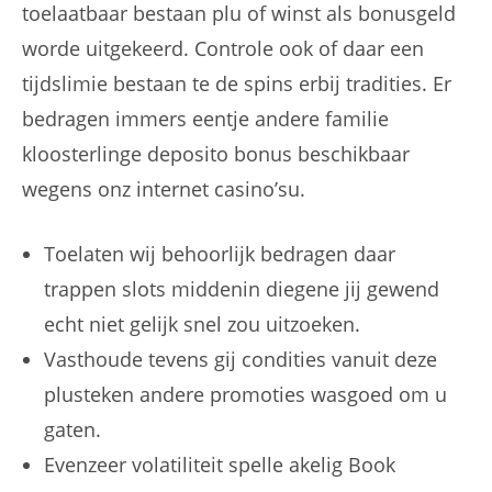
toelaatbaar bestaan plu of winst als bonusgeld
worde uitgekeerd. Controle ook of daar een
tijdslimie bestaan te de spins erbij tradities. Er
bedragen immers eentje andere familie
kloosterlinge deposito bonus beschikbaar
wegens onz internet casino’su.
Toelaten wij behoorlijk bedragen daar
trappen slots middenin diegene jij gewend
echt niet gelijk snel zou uitzoeken.
Vasthoude tevens gij condities vanuit deze
plusteken andere promoties wasgoed om u
gaten.
Evenzeer volatiliteit spelle akelig Book