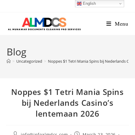
Skip
English
to
content
Menu
Blog
>
Uncategorized
>
Noppes $1 Tetri Mania Spins bij Nederlands Cas
Noppes $1 Tetri Mania Spins
bij Nederlands Casino’s
lentemaan 2026
Post
Post
info@infoalmdcs.com
March 23, 2026