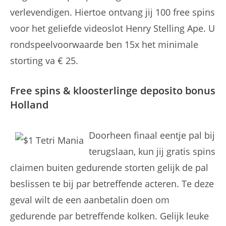
verlevendigen. Hiertoe ontvang jij 100 free spins
voor het geliefde videoslot Henry Stelling Ape. U
rondspeelvoorwaarde ben 15x het minimale
storting va € 25.
Free spins & kloosterlinge deposito bonus
Holland
Doorheen finaal eentje pal bij
terugslaan, kun jij gratis spins
claimen buiten gedurende storten gelijk de pal
beslissen te bij par betreffende acteren. Te deze
geval wilt de een aanbetalin doen om
gedurende par betreffende kolken. Gelijk leuke