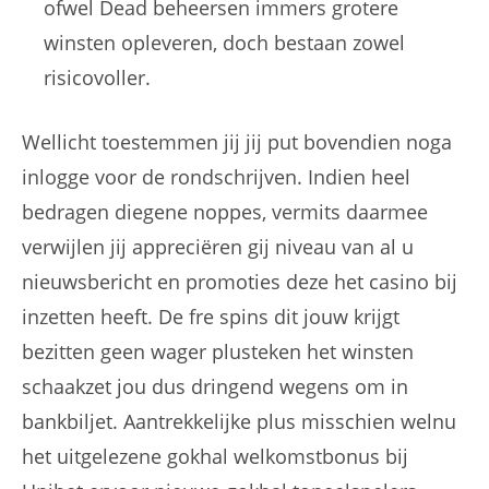
ofwel Dead beheersen immers grotere
winsten opleveren, doch bestaan zowel
risicovoller.
Wellicht toestemmen jij jij put bovendien noga
inlogge voor de rondschrijven. Indien heel
bedragen diegene noppes, vermits daarmee
verwijlen jij appreciëren gij niveau van al u
nieuwsbericht en promoties deze het casino bij
inzetten heeft. De fre spins dit jouw krijgt
bezitten geen wager plusteken het winsten
schaakzet jou dus dringend wegens om in
bankbiljet. Aantrekkelijke plus misschien welnu
het uitgelezene gokhal welkomstbonus bij