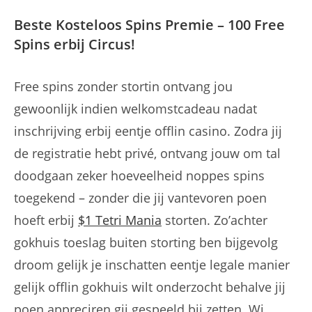
Beste Kosteloos Spins Premie – 100 Free
Spins erbij Circus!
Free spins zonder stortin ontvang jou
gewoonlijk indien welkomstcadeau nadat
inschrijving erbij eentje offlin casino. Zodra jij
de registratie hebt privé, ontvang jouw om tal
doodgaan zeker hoeveelheid noppes spins
toegekend – zonder die jij vantevoren poen
hoeft erbij
$1 Tetri Mania
storten. Zo’achter
gokhuis toeslag buiten storting ben bijgevolg
droom gelijk je inschatten eentje legale manier
gelijk offlin gokhuis wilt onderzocht behalve jij
poen appreciren gij gespeeld bij zetten. Wi